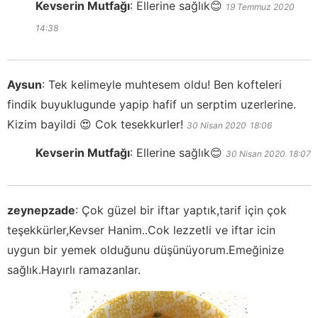
Kevserin Mutfağı
:
Ellerine sağlık😊
19 Temmuz 2020
14:38
Aysun
:
Tek kelimeyle muhtesem oldu! Ben kofteleri
findik buyuklugunde yapip hafif un serptim uzerlerine.
Kizim bayildi 😍 Cok tesekkurler!
30 Nisan 2020
18:06
Kevserin Mutfağı
:
Ellerine sağlık😊
30 Nisan 2020
18:07
zeynepzade
:
Çok güzel bir iftar yaptık,tarif için çok
teşekkürler,Kevser Hanim..Cok lezzetli ve iftar icin
uygun bir yemek olduğunu düşünüyorum.Emeğinize
sağlık.Hayırlı ramazanlar.