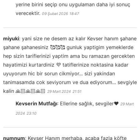
yerine birini seçip onu uygulaman daha iyi sonuç
verecektir.
09 Şubat 2026
18:47
miyuki
:
yani size ne desem az kalır Kevser hanım şahane
şahane şahanesiniz 🥰🥰🥰 gunluk yaptigim yemeklerde
hep sizin tariflerinizi yaptim ama bu ramazan gercekten
hayatimizi kurtardiniz 💜 tatiflerinize noktasina kadar
uyuyorum hic bir sorun cikmiyor... sizi yakindan
tanimasamda cok seviyorum ve dua ediyorum... sevgiyle
kalin 🙏🏻🙏🏻🙏🏻
29 Mart 2024
21:51
Kevserin Mutfağı
:
Ellerine sağlık, sevgiler❤️
29 Mart
2024
23:10
numnum
:
Kevser Hanım merhaba, acaba fazla köfte