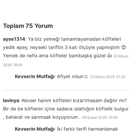
Toplam 75 Yorum
ayse1314
:
Ya biz yemeği tamamlayamadan köfteleri
yedik epey, neyseki tariftin 3 katı ölçüyle yapmıştım 😍
Yemek de nefis ama köfteler bambaşka güzel 👍
22 Mayıs
2026
18:44
Kevserin Mutfağı
:
Afiyet olsun☺️
22 Mayıs 2026
21:30
lavinya
:
Kevser hanım köfteleri kızartmasam dağılır mı?
Bir de be köftenin içine sadece ıslattığım köftelik bulgur
, baharat ve sarımsak koyuyorum .
08 Şubat 2026
15:08
Kevserin Mutfağı
:
İki farklı tarifi harmanlamak