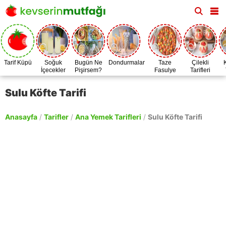
Tarif Küpü
Soğuk
Bugün Ne
Dondurmalar
Taze
Çilekli
İçecekler
Pişirsem?
Fasulye
Tarifleri
Zamanı
Sulu Köfte Tarifi
Anasayfa
/
Tarifler
/
Ana Yemek Tarifleri
/
Sulu Köfte Tarifi