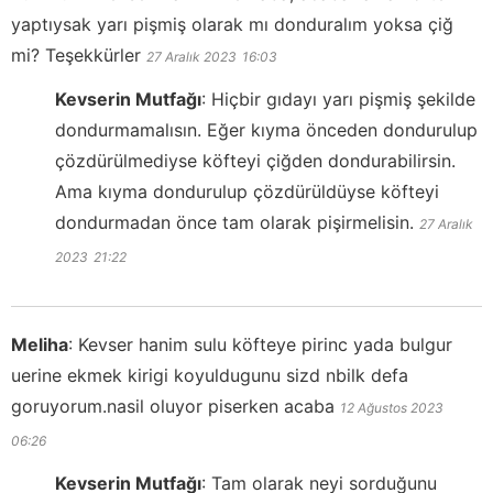
yaptıysak yarı pişmiş olarak mı donduralım yoksa çiğ
mi? Teşekkürler
27 Aralık 2023
16:03
Kevserin Mutfağı
:
Hiçbir gıdayı yarı pişmiş şekilde
dondurmamalısın. Eğer kıyma önceden dondurulup
çözdürülmediyse köfteyi çiğden dondurabilirsin.
Ama kıyma dondurulup çözdürüldüyse köfteyi
dondurmadan önce tam olarak pişirmelisin.
27 Aralık
2023
21:22
Meliha
:
Kevser hanim sulu köfteye pirinc yada bulgur
uerine ekmek kirigi koyuldugunu sizd nbilk defa
goruyorum.nasil oluyor piserken acaba
12 Ağustos 2023
06:26
Kevserin Mutfağı
:
Tam olarak neyi sorduğunu