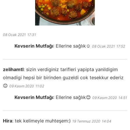
08 Ocak 2021
17:31
Kevserin Mutfağı
:
Ellerine sağlık☺️
08 Ocak 2021
17:52
zelihamtl
:
sizin verdiginiz tarifleri yapipta yanildigim
olmadigi hepsi bir birinden guzeldi cok tesekkur ederiz
😊
09 Kasım 2020
11:02
Kevserin Mutfağı
:
Ellerine sağlık😊
09 Kasım 2020
14:51
Hira
:
tek kelimeyle muhteşem:)
19 Temmuz 2020
14:04