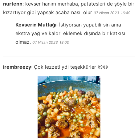
nurtenn
:
kevser hanım merhaba, patatesleri de şöyle bir
kızartıyor gibi yapsak acaba nasıl olur
07 Nisan 2023
16:49
Kevserin Mutfağı
:
İstiyorsan yapabilirsin ama
ekstra yağ ve kalori eklemek dışında bir katkısı
olmaz.
07 Nisan 2023
18:00
irembreezy
:
Çok lezzetliydi teşekkürler 😍😍