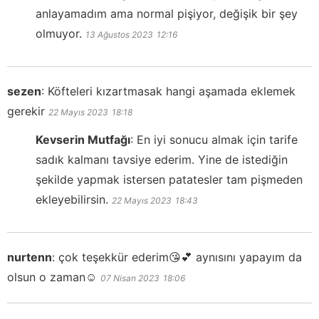
anlayamadım ama normal pişiyor, değişik bir şey
olmuyor.
13 Ağustos 2023
12:16
sezen
:
Köfteleri kızartmasak hangi aşamada eklemek
gerekir
22 Mayıs 2023
18:18
Kevserin Mutfağı
:
En iyi sonucu almak için tarife
sadık kalmanı tavsiye ederim. Yine de istediğin
şekilde yapmak istersen patatesler tam pişmeden
ekleyebilirsin.
22 Mayıs 2023
18:43
nurtenn
:
çok teşekkür ederim😘💕 aynısını yapayım da
olsun o zaman☺
07 Nisan 2023
18:06