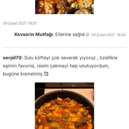
09 Şubat 2021
18:25
Kevserin Mutfağı
:
Ellerine sağlık☺️
09 Şubat 2021
18:34
serpil70
:
Sulu köfteyi çok severek yiyoruz , özellikle
eşimin favorisi, resim çekmeyi hep unutuyordum,
bugüne kısmetmiş 🥰