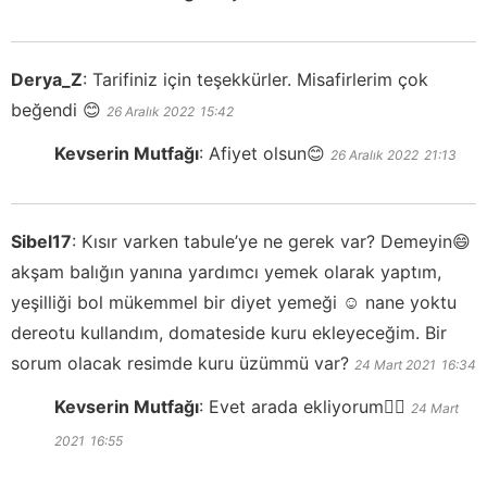
Derya_Z
:
Tarifiniz için teşekkürler. Misafirlerim çok
beğendi 😊
26 Aralık 2022
15:42
Kevserin Mutfağı
:
Afiyet olsun😊
26 Aralık 2022
21:13
Sibel17
:
Kısır varken tabule’ye ne gerek var? Demeyin😄
akşam balığın yanına yardımcı yemek olarak yaptım,
yeşilliği bol mükemmel bir diyet yemeği ☺️ nane yoktu
dereotu kullandım, domateside kuru ekleyeceğim. Bir
sorum olacak resimde kuru üzümmü var?
24 Mart 2021
16:34
Kevserin Mutfağı
:
Evet arada ekliyorum👍🏻
24 Mart
2021
16:55