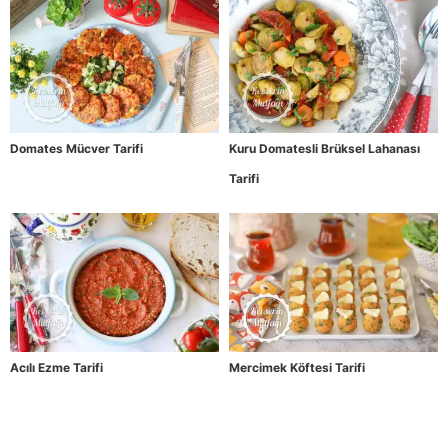
Domates Mücver Tarifi
Kuru Domatesli Brüksel Lahanası
Tarifi
Acılı Ezme Tarifi
Mercimek Köftesi Tarifi