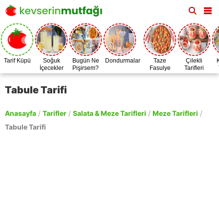
Tarif Küpü
Soğuk
Bugün Ne
Dondurmalar
Taze
Çilekli
İçecekler
Pişirsem?
Fasulye
Tarifleri
Zamanı
Tabule Tarifi
Anasayfa
/
Tarifler
/
Salata & Meze Tarifleri
/
Meze Tarifleri
/
Tabule Tarifi