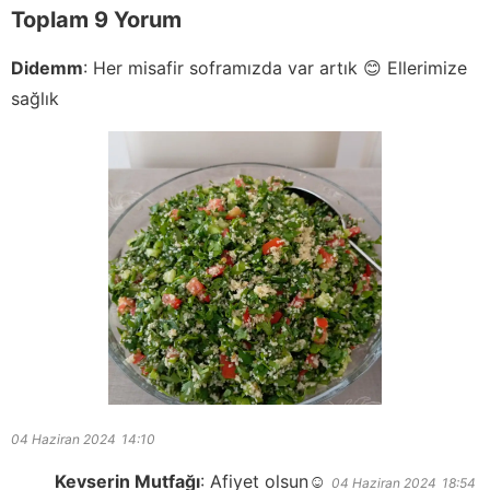
Toplam 9 Yorum
Didemm
:
Her misafir soframızda var artık 😊 Ellerimize
sağlık
04 Haziran 2024
14:10
Kevserin Mutfağı
:
Afiyet olsun☺️
04 Haziran 2024
18:54