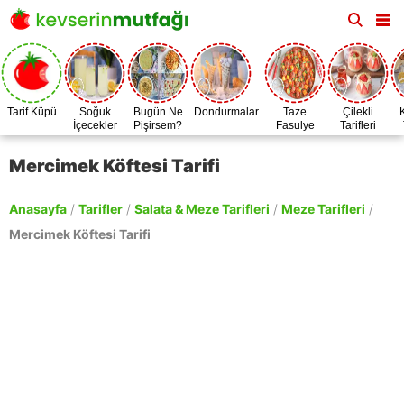
Tarif Küpü
Soğuk
Bugün Ne
Dondurmalar
Taze
Çilekli
İçecekler
Pişirsem?
Fasulye
Tarifleri
Zamanı
Mercimek Köftesi Tarifi
Anasayfa
/
Tarifler
/
Salata & Meze Tarifleri
/
Meze Tarifleri
/
Mercimek Köftesi Tarifi