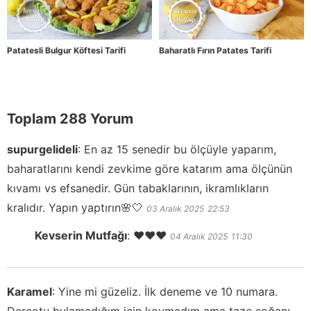
Patatesli Bulgur Köftesi Tarifi
Baharatlı Fırın Patates Tarifi
Toplam 288 Yorum
supurgelideli
:
En az 15 senedir bu ölçüyle yaparım,
baharatlarını kendi zevkime göre katarım ama ölçünün
kıvamı vs efsanedir. Gün tabaklarının, ikramlıkların
kralıdır. Yapın yaptırın🌸🤍
03 Aralık 2025
22:53
Kevserin Mutfağı
:
❤️❤️❤️
04 Aralık 2025
11:30
Karamel
:
Yine mi güzeliz. İlk deneme ve 10 numara.