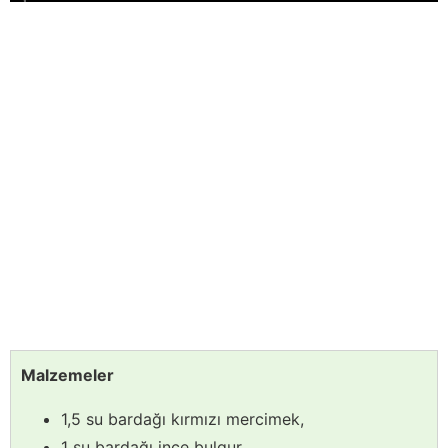
Malzemeler
1,5 su bardağı kırmızı mercimek,
1 su bardağı ince bulgur,