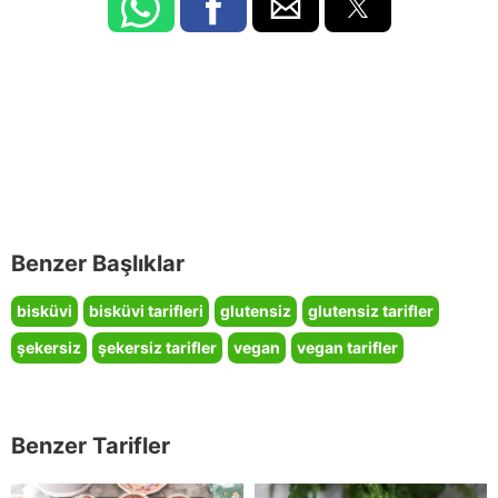
Benzer Başlıklar
bisküvi
bisküvi tarifleri
glutensiz
glutensiz tarifler
şekersiz
şekersiz tarifler
vegan
vegan tarifler
Benzer Tarifler