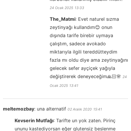
24 Ocak 2025
13:33
The_Matmi
:
Evet naturel sızma
zeytinyağı kullandım😊 onun
dışında tarife birebir uymaya
çalıştım, sadece avokado
miktarıyla ilgili tereddütteydim
fazla mı oldu diye ama zeytinyağını
gelecek sefer ayçiçek yağıyla
değiştirerek deneyeceğim🙏🏻🌸
24
Ocak 2025
13:41
meltemozbay
:
una alternatif
02 Aralık 2020
15:41
Kevserin Mutfağı
:
Tarifte un yok zaten. Pirinç
ununu kastediyorsan eğer glutensiz beslenme