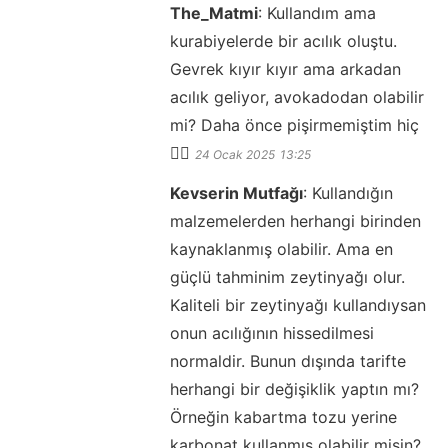
The_Matmi
:
Kullandım ama
kurabiyelerde bir acılık oluştu.
Gevrek kıyır kıyır ama arkadan
acılık geliyor, avokadodan olabilir
mi? Daha önce pişirmemiştim hiç
🤷‍♀️
24 Ocak 2025
13:25
Kevserin Mutfağı
:
Kullandığın
malzemelerden herhangi birinden
kaynaklanmış olabilir. Ama en
güçlü tahminim zeytinyağı olur.
Kaliteli bir zeytinyağı kullandıysan
onun acılığının hissedilmesi
normaldir. Bunun dışında tarifte
herhangi bir değişiklik yaptın mı?
Örneğin kabartma tozu yerine
karbonat kullanmış olabilir misin?