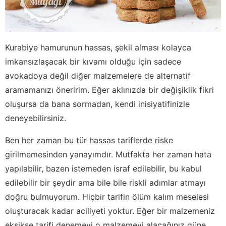
Kurabiye hamurunun hassas, şekil alması kolayca
imkansızlaşacak bir kıvamı olduğu için sadece
avokadoya değil diğer malzemelere de alternatif
aramamanızı öneririm. Eğer aklınızda bir değişiklik fikri
oluşursa da bana sormadan, kendi inisiyatifinizle
deneyebilirsiniz.
Ben her zaman bu tür hassas tariflerde riske
girilmemesinden yanayımdır. Mutfakta her zaman hata
yapılabilir, bazen istemeden israf edilebilir, bu kabul
edilebilir bir şeydir ama bile bile riskli adımlar atmayı
doğru bulmuyorum. Hiçbir tarifin ölüm kalım meselesi
oluşturacak kadar aciliyeti yoktur. Eğer bir malzemeniz
eksikse tarifi denemeyi o malzemeyi alacağınız güne