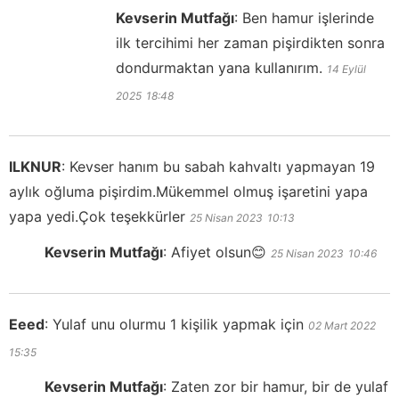
Kevserin Mutfağı
:
Ben hamur işlerinde
ilk tercihimi her zaman pişirdikten sonra
dondurmaktan yana kullanırım.
14 Eylül
2025
18:48
ILKNUR
:
Kevser hanım bu sabah kahvaltı yapmayan 19
aylık oğluma pişirdim.Mükemmel olmuş işaretini yapa
yapa yedi.Çok teşekkürler
25 Nisan 2023
10:13
Kevserin Mutfağı
:
Afiyet olsun😊
25 Nisan 2023
10:46
Eeed
:
Yulaf unu olurmu 1 kişilik yapmak için
02 Mart 2022
15:35
Kevserin Mutfağı
:
Zaten zor bir hamur, bir de yulaf