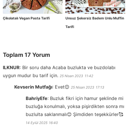
Çikolatalı Vegan Pasta Tarifi
Unsuz Şekersiz Badem Unlu Muffin
Tarifi
Toplam 17 Yorum
ILKNUR
:
Bir soru daha Acaba buzlukta ve buzdolabı
uygun mudur bu tarif için.
25 Nisan 2023
11:42
Kevserin Mutfağı
:
Evet😊
25 Nisan 2023
17:13
BahriyEfe
:
Buzluk fikri için hamur şeklinde mi
buzluğa konulmalı, yoksa pişirdikten sonra mı
buzlulta saklanmalı😊 Şimdiden teşekkürler🥰
14 Eylül 2025
16:40