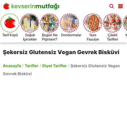
Tarif Küpü
Soğuk
Bugün Ne
Dondurmalar
Taze
Çilekli
İçecekler
Pişirsem?
Fasulye
Tarifleri
Zamanı
Şekersiz Glutensiz Vegan Gevrek Bisküvi
Anasayfa
/
Tarifler
/
Diyet Tarifler
/
Şekersiz Glutensiz Vegan
Gevrek Bisküvi