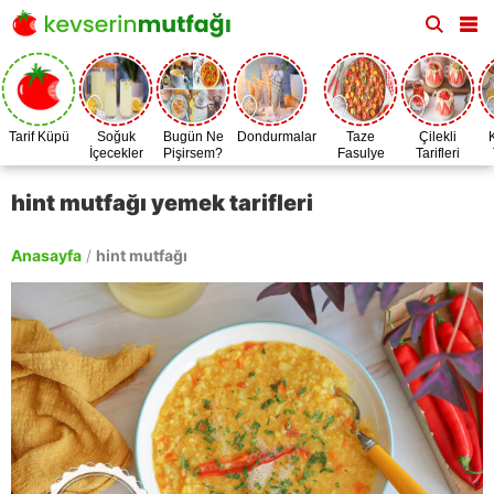
Tarif Küpü
Soğuk
Bugün Ne
Dondurmalar
Taze
Çilekli
İçecekler
Pişirsem?
Fasulye
Tarifleri
Zamanı
hint mutfağı yemek tarifleri
Anasayfa
/
hint mutfağı