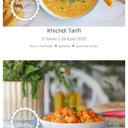
Khichdi Tarifi
|
2 Yorum
29 Eylül 2025
•
•
dünya mutfakları
glutensiz
glutensiz tarifler