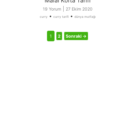
Malai Kofta Tarifi
|
19 Yorum
27 Ekim 2020
•
•
curry
curry tarifi
dünya mutfağı
1
2
Sonraki →