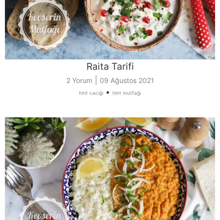
Raita Tarifi
|
2 Yorum
09 Ağustos 2021
•
hint cacığı
hint mutfağı