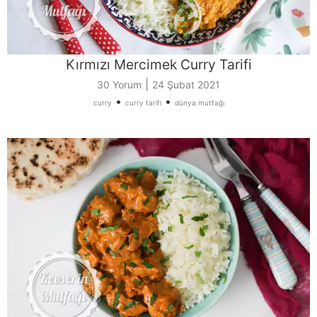
Kırmızı Mercimek Curry Tarifi
|
30 Yorum
24 Şubat 2021
•
•
curry
curry tarifi
dünya mutfağı