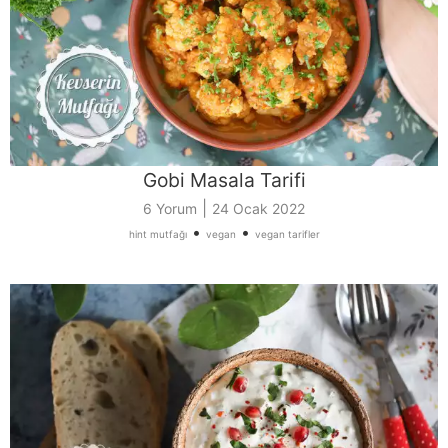
Gobi Masala Tarifi
|
6 Yorum
24 Ocak 2022
•
•
hint mutfağı
vegan
vegan tarifler