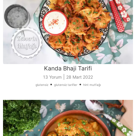
Kanda Bhaji Tarifi
|
13 Yorum
28 Mart 2022
•
•
glutensiz
glutensiz tarifler
hint mutfağı