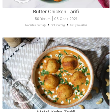
Butter Chicken Tarifi
|
50 Yorum
05 Ocak 2021
•
•
hindistan mutfağı
hint mutfağı
hint yemekleri