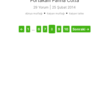
Portakallı Panna Cotta
|
29 Yorum
25 Şubat 2014
•
•
dünya mutfağı
italyan mutfağı
italyan tatlısı
←
1
…
6
7
8
9
10
Sonraki →