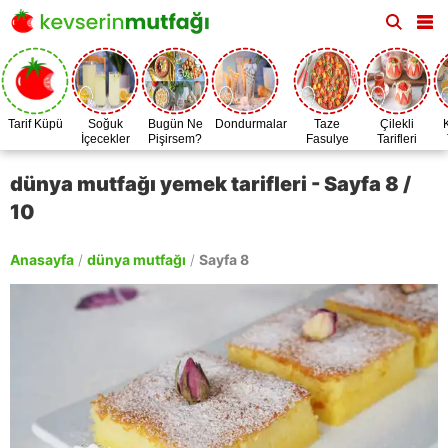
Tarif Küpü
Soğuk
Bugün Ne
Dondurmalar
Taze
Çilekli
İçecekler
Pişirsem?
Fasulye
Tarifleri
Zamanı
dünya mutfağı yemek tarifleri - Sayfa 8 /
10
Anasayfa
/
dünya mutfağı
/
Sayfa 8