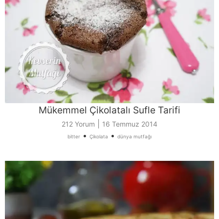
Mükemmel Çikolatalı Sufle Tarifi
|
212 Yorum
16 Temmuz 2014
•
•
bitter
Çikolata
dünya mutfağı