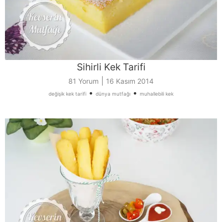
Sihirli Kek Tarifi
|
81 Yorum
16 Kasım 2014
•
•
değişik kek tarifi
dünya mutfağı
muhallebili kek