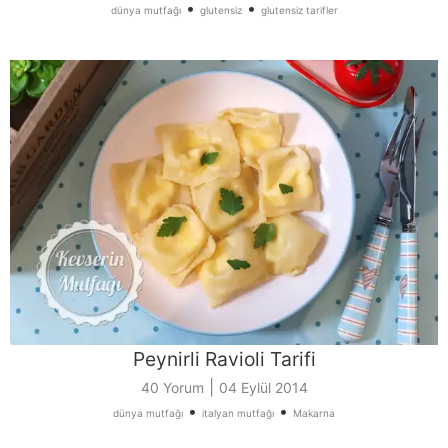
•
•
dünya mutfağı
glutensiz
glutensiz tarifler
Peynirli Ravioli Tarifi
|
40 Yorum
04 Eylül 2014
•
•
dünya mutfağı
italyan mutfağı
Makarna