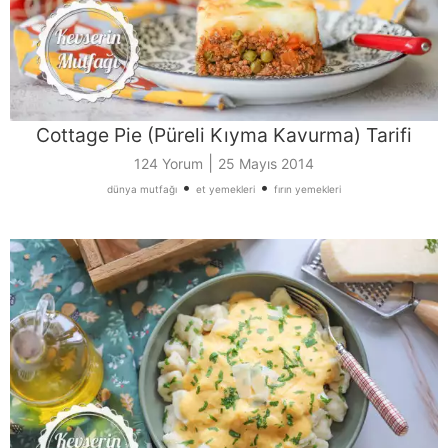
Cottage Pie (Püreli Kıyma Kavurma) Tarifi
|
124 Yorum
25 Mayıs 2014
•
•
dünya mutfağı
et yemekleri
fırın yemekleri