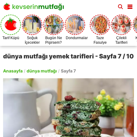
Tarif Küpü
Soğuk
Bugün Ne
Dondurmalar
Taze
Çilekli
İçecekler
Pişirsem?
Fasulye
Tarifleri
Zamanı
dünya mutfağı yemek tarifleri - Sayfa 7 / 10
Anasayfa
/
dünya mutfağı
/
Sayfa 7