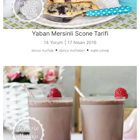
Yaban Mersinli Scone Tarifi
|
14 Yorum
17 Nisan 2016
•
•
dünya mutfağı
dünya mutfakları
ingiliz çöreği