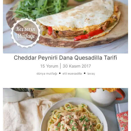
Cheddar Peynirli Dana Quesadilla Tarifi
|
15 Yorum
30 Kasım 2017
•
•
dünya mutfağı
etli wuesadilla
lavaş