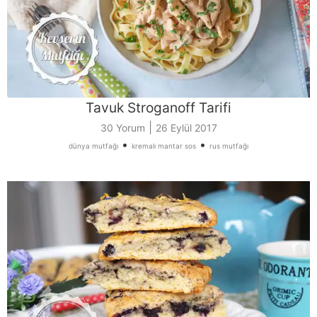
Tavuk Stroganoff Tarifi
|
30 Yorum
26 Eylül 2017
•
•
dünya mutfağı
kremalı mantar sos
rus mutfağı