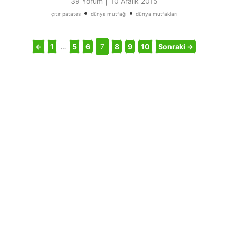
|
39 Yorum
10 Aralık 2015
•
•
çıtır patates
dünya mutfağı
dünya mutfakları
←
1
…
5
6
7
8
9
10
Sonraki →