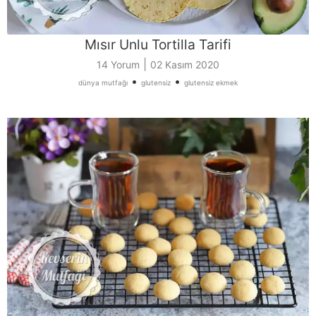
Mısır Unlu Tortilla Tarifi
|
14 Yorum
02 Kasım 2020
•
•
dünya mutfağı
glutensiz
glutensiz ekmek