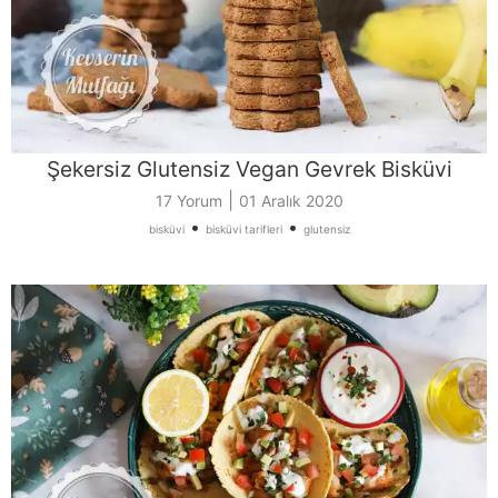
Şekersiz Glutensiz Vegan Gevrek Bisküvi
|
17 Yorum
01 Aralık 2020
•
•
bisküvi
bisküvi tarifleri
glutensiz