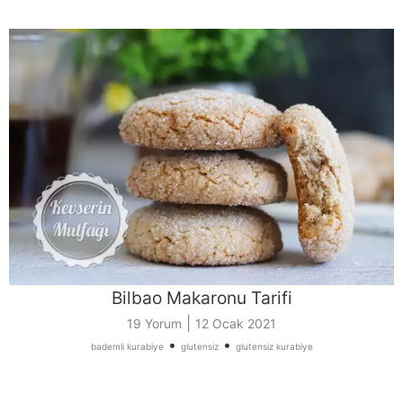
Bilbao Makaronu Tarifi
|
19 Yorum
12 Ocak 2021
•
•
bademli kurabiye
glutensiz
glutensiz kurabiye