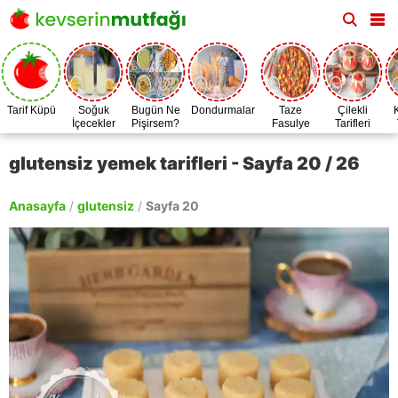
Tarif Küpü
Soğuk
Bugün Ne
Dondurmalar
Taze
Çilekli
İçecekler
Pişirsem?
Fasulye
Tarifleri
Zamanı
glutensiz yemek tarifleri - Sayfa 20 / 26
Anasayfa
/
glutensiz
/
Sayfa 20