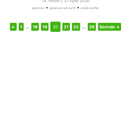
|
14 Yorum
21 Eylül 2020
•
•
glutensiz
glutensiz tatlı tarifi
pratik tarifler
←
1
…
18
19
20
21
22
…
26
Sonraki →