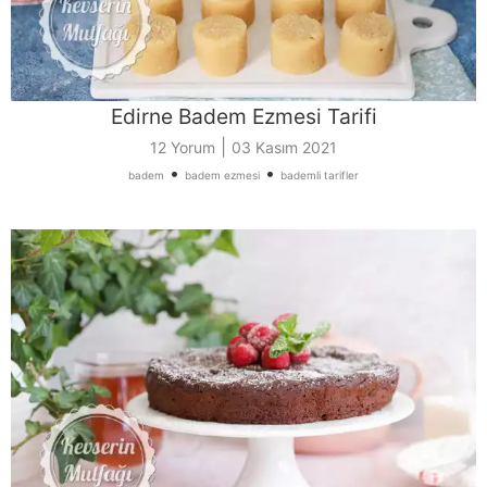
Edirne Badem Ezmesi Tarifi
|
12 Yorum
03 Kasım 2021
•
•
badem
badem ezmesi
bademli tarifler