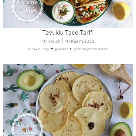
Tavuklu Taco Tarifi
|
10 Yorum
10 Kasım 2020
•
•
dünya mutfağı
glutensiz
glutensiz yemek tarifleri