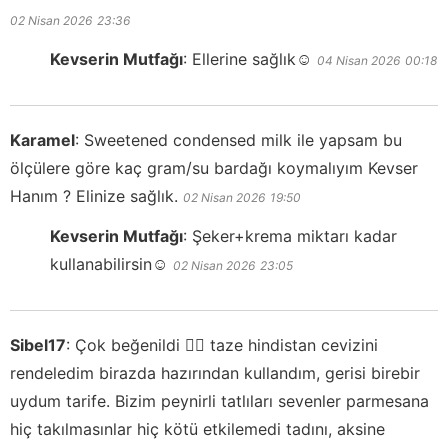
02 Nisan 2026
23:36
Kevserin Mutfağı
:
Ellerine sağlık☺️
04 Nisan 2026
00:18
Karamel
:
Sweetened condensed milk ile yapsam bu
ölçülere göre kaç gram/su bardağı koymalıyım Kevser
Hanım ? Elinize sağlık.
02 Nisan 2026
19:50
Kevserin Mutfağı
:
Şeker+krema miktarı kadar
kullanabilirsin☺️
02 Nisan 2026
23:05
Sibel17
:
Çok beğenildi 👌🏼 taze hindistan cevizini
rendeledim birazda hazırından kullandım, gerisi birebir
uydum tarife. Bizim peynirli tatlıları sevenler parmesana
hiç takılmasınlar hiç kötü etkilemedi tadını, aksine