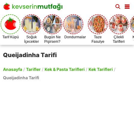
Tarif Küpü
Soğuk
Bugün Ne
Dondurmalar
Taze
Çilekli
İçecekler
Pişirsem?
Fasulye
Tarifleri
Zamanı
Queijadinha Tarifi
Anasayfa
/
Tarifler
/
Kek & Pasta Tarifleri
/
Kek Tarifleri
/
Queijadinha Tarifi