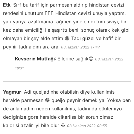
Etk
:
Sırf bu tarif için parmesan aldırıp hindistan cevizi
rendesini unuttum 🤦🏽‍♀️ Hindistan cevizi unuyla yaptım,
yarı yarıya azaltmama rağmen yine emdi tüm sıvıyı, bir
kez daha emiciliği ile şaşırttı beni, sonuç olarak kek gibi
olmayan bir şey elde ettim 😄 Tadı güzel ve hafif bir
peynir tadı aldım ara ara.
08 Haziran 2022
17:47
Kevserin Mutfağı
:
Ellerine sağlık😊
08 Haziran 2022
18:31
Yagmur
:
Adi queijadinha olabilsin diye kullanilmis
heralde parmesan 😅 queijo peynir demek ya. Yoksa ben
de anlamadim neden kullanilmis, tadini da etkilemiyo
dediginize gore heralde cikarilsa bir sorun olmaz,
kalorisi azalir iyi bile olur 🙈
03 Haziran 2022
00:55