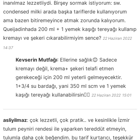
inanılmaz lezzetliydi. Birşey sormak istiyorum: sw.
condensed milki arada başka tariflerde kullanıyorum
ama bazen bitiremeyince atmak zorunda kalıyorum.
Queijadinhada 200 ml + 1 yemek kaşığı tereyağı kullanıp
kremayı ve şekeri cıkarabilirmiyim sence?
22 Haziran 2022
14:37
Kevserin Mutfağı
:
Ellerine sağlık😊 Sadece
kremayı değil, krema+ şekeri telafi etmen
gerekeceği için 200 ml yeterli gelmeyecektir.
1+3/4 su bardağı, yani 350 ml scm ve 1 yemek
kaşığı tereyağı kullanabilirsin👍🏻
22 Haziran 2022
15:01
asliyilmaz
:
çok lezzetli, çok pratik.. ve kesinlikle İzmir
tulum peyniri rendesi ile yaparken tereddüt etmeyin,
tulumla daha çok beğendim. bu tarif kurtarıcı, teşekkür