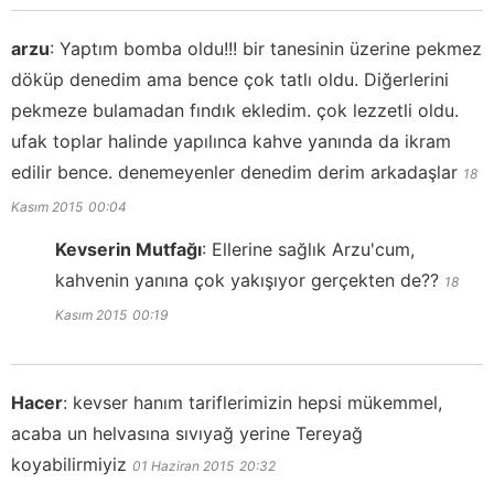
arzu
:
Yaptım bomba oldu!!! bir tanesinin üzerine pekmez
döküp denedim ama bence çok tatlı oldu. Diğerlerini
pekmeze bulamadan fındık ekledim. çok lezzetli oldu.
ufak toplar halinde yapılınca kahve yanında da ikram
edilir bence. denemeyenler denedim derim arkadaşlar
18
Kasım 2015
00:04
Kevserin Mutfağı
:
Ellerine sağlık Arzu'cum,
kahvenin yanına çok yakışıyor gerçekten de??
18
Kasım 2015
00:19
Hacer
:
kevser hanım tariflerimizin hepsi mükemmel,
acaba un helvasına sıvıyağ yerine Tereyağ
koyabilirmiyiz
01 Haziran 2015
20:32