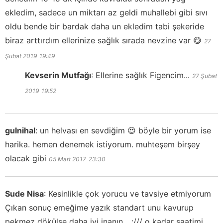
ekledim, sadece un miktarı az geldi muhallebi gibi sıvı
oldu bende bir bardak daha un ekledim tabi şekeride
biraz arttırdım ellerinize sağlık sırada nevzine var 😋
27
Şubat 2019
19:49
Kevserin Mutfağı
:
Ellerine sağlık Figencim...
27 Şubat
2019
19:52
gulnihal
:
un helvası en sevdiğim 😍 böyle bir yorum ise
harika. hemen denemek istiyorum. muhteşem birşey
olacak gibi
05 Mart 2017
23:30
Sude Nisa
:
Kesinlikle çok yorucu ve tavsiye etmiyorum
Çıkan sonuç emeğime yazık standart unu kavurup
pekmez dökülse daha iyi inanın ...:/// o kadar saatimi