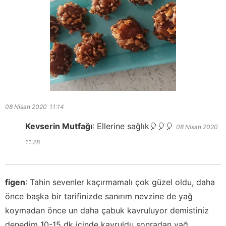
08 Nisan 2020
11:14
Kevserin Mutfağı
:
Ellerine sağlık🎈🎈🎈
08 Nisan 2020
11:28
figen
:
Tahin sevenler kaçırmamalı çok güzel oldu, daha
önce başka bir tarifinizde sanırım nevzine de yağ
koymadan önce un daha çabuk kavruluyor demistiniz
denedim 10-15 dk içinde kavruldu sonradan yağ