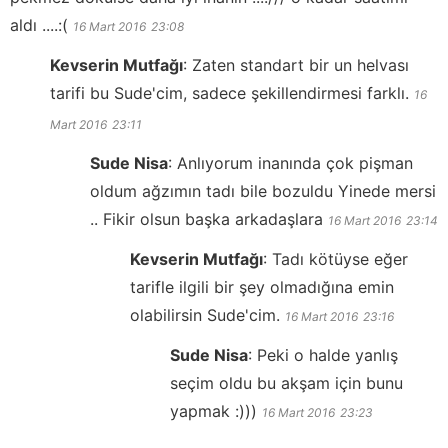
aldı ....:(
16 Mart 2016
23:08
Kevserin Mutfağı
:
Zaten standart bir un helvası
tarifi bu Sude'cim, sadece şekillendirmesi farklı.
16
Mart 2016
23:11
Sude Nisa
:
Anlıyorum inanında çok pişman
oldum ağzımın tadı bile bozuldu Yinede mersi
.. Fikir olsun başka arkadaşlara
16 Mart 2016
23:14
Kevserin Mutfağı
:
Tadı kötüyse eğer
tarifle ilgili bir şey olmadığına emin
olabilirsin Sude'cim.
16 Mart 2016
23:16
Sude Nisa
:
Peki o halde yanlış
seçim oldu bu akşam için bunu
yapmak :)))
16 Mart 2016
23:23