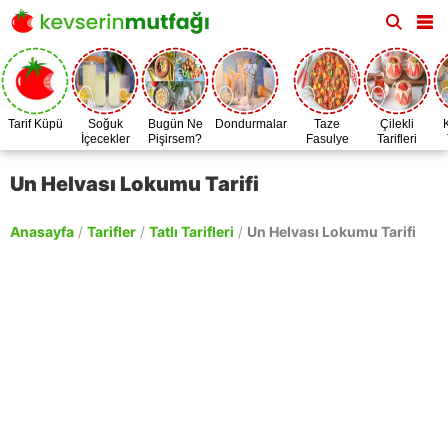
Tarif Küpü
Soğuk
Bugün Ne
Dondurmalar
Taze
Çilekli
İçecekler
Pişirsem?
Fasulye
Tarifleri
Zamanı
Un Helvası Lokumu Tarifi
Anasayfa
/
Tarifler
/
Tatlı Tarifleri
/
Un Helvası Lokumu Tarifi