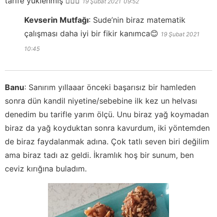
tarife yüklenmiş 🤷🏻‍♀️
19 Şubat 2021
09:52
Kevserin Mutfağı
:
Sude’nin biraz matematik
çalışması daha iyi bir fikir kanımca😊
19 Şubat 2021
10:45
Banu
:
Sanırım yıllaaar önceki başarısız bir hamleden
sonra dün kandil niyetine/sebebine ilk kez un helvası
denedim bu tarifle yarım ölçü. Unu biraz yağ koymadan
biraz da yağ koyduktan sonra kavurdum, iki yöntemden
de biraz faydalanmak adına. Çok tatlı seven biri değilim
ama biraz tadı az geldi. İkramlık hoş bir sunum, ben
ceviz kırığına buladım.