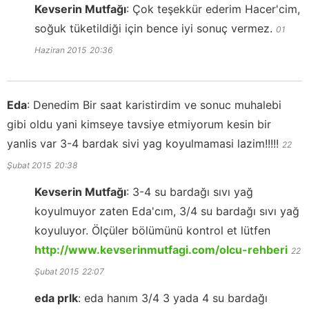
Kevserin Mutfağı
:
Çok teşekkür ederim Hacer'cim,
soğuk tüketildiği için bence iyi sonuç vermez.
01
Haziran 2015
20:36
Eda
:
Denedim Bir saat karistirdim ve sonuc muhalebi
gibi oldu yani kimseye tavsiye etmiyorum kesin bir
yanlis var 3-4 bardak sivi yag koyulmamasi lazim!!!!!
22
Şubat 2015
20:38
Kevserin Mutfağı
:
3-4 su bardağı sıvı yağ
koyulmuyor zaten Eda'cım, 3/4 su bardağı sıvı yağ
koyuluyor. Ölçüler bölümünü kontrol et lütfen
http://www.kevserinmutfagi.com/olcu-rehberi
22
Şubat 2015
22:07
eda prlk
:
eda hanım 3/4 3 yada 4 su bardağı