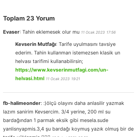
Toplam 23 Yorum
Evaser
:
Tahin eklemesek olur mu
11 Ocak 2023
17:56
Kevserin Mutfağı
:
Tarife uyulmasını tavsiye
ederim. Tahin kullanman istemezsen klasik un
helvası tarifimi kullanabilirsin;
https://www.kevserinmutfagi.com/un-
helvasi.html
11 Ocak 2023
19:21
fb-halimeonder
:
:)ölçü olayını daha anlasilir yazmak
lazım sanirim Kevsercim. 3/4 yerine, 200 ml su
bardağından 1 parmak eksik gibi mesela.sude
yanlisnyapmis.3,4 şu bardağı koymuş yazık olmuş bir de