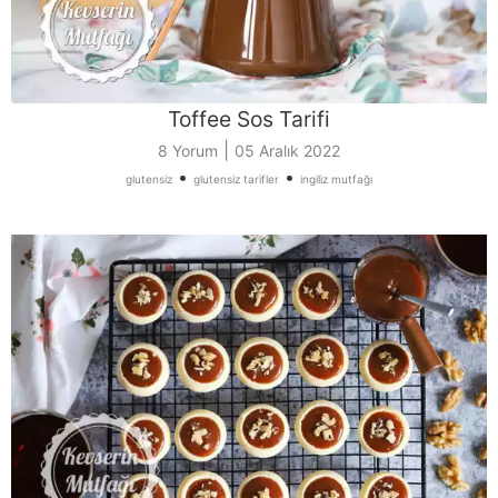
Toffee Sos Tarifi
|
8 Yorum
05 Aralık 2022
•
•
glutensiz
glutensiz tarifler
ingiliz mutfağı