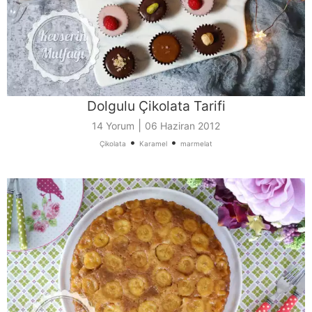
Dolgulu Çikolata Tarifi
|
14 Yorum
06 Haziran 2012
•
•
Çikolata
Karamel
marmelat