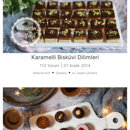
Karamelli Bisküvi Dilimleri
|
112 Yorum
01 Aralık 2014
•
•
bisküvili tarif
Çikolata
ev yapımı çikolata