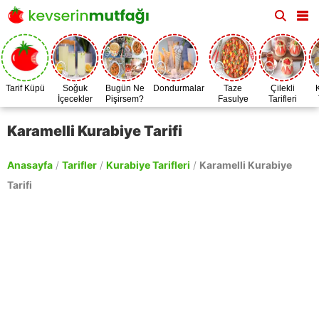
Tarif Küpü
Soğuk
Bugün Ne
Dondurmalar
Taze
Çilekli
İçecekler
Pişirsem?
Fasulye
Tarifleri
Zamanı
Karamelli Kurabiye Tarifi
Anasayfa
/
Tarifler
/
Kurabiye Tarifleri
/
Karamelli Kurabiye
Tarifi