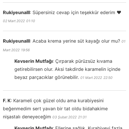
Rukiyeunalll
:
Süpersiniz cevap için teşekkür ederim ❤
02 Mart 2022
01:10
Rukiyeunalll
:
Acaba krema yerine süt kayağı olur mu?
01
Mart 2022
19:56
Kevserin Mutfağı
:
Çırparak pürüzsüz kıvama
getirebilirsen olur. Aksi takdirde karamelin içinde
beyaz parçacıklar görünebilir.
01 Mart 2022
22:50
F. K
:
Karameli çok güzel oldu ama kurabiyesini
beğenmedim sert yavan bir tat oldu bidahakime
nişastalı deneyeceğim
03 Şubat 2022
21:31
Kevserin Mutfağı
:
Ellerine sağlık. Kurabiyeyi fazla