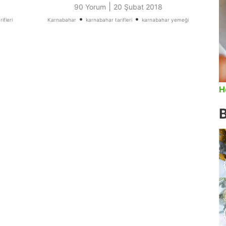
|
90 Yorum
20 Şubat 2018
•
•
ifleri
Karnabahar
karnabahar tarifleri
karnabahar yemeği
H