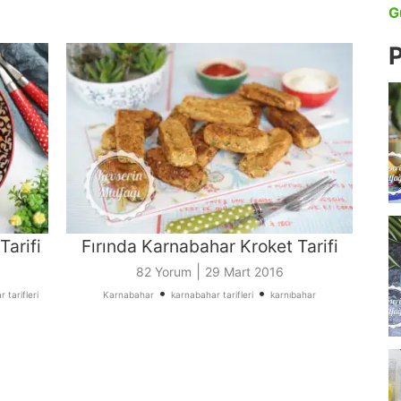
G
P
arifi
Fırında Karnabahar Kroket Tarifi
|
82 Yorum
29 Mart 2016
•
•
 tarifleri
Karnabahar
karnabahar tarifleri
karnıbahar