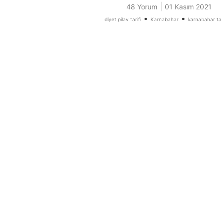
|
48 Yorum
01 Kasım 2021
•
•
diyet pilav tarifi
Karnabahar
karnabahar tar