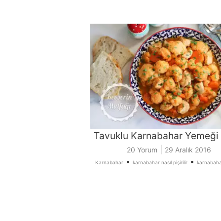
Tavuklu Karnabahar Yemeği T
|
20 Yorum
29 Aralık 2016
•
•
Karnabahar
karnabahar nasıl pişirilir
karnabahar