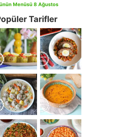
ünün Menüsü 8 Ağustos
opüler Tarifler