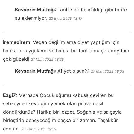
Kevserin Mutfağı
:
Tarifte de belirtildiği gibi tarife
su eklenmiyor.
23 Eylül 2025
13:17
iremsoirem
:
Vegan değilim ama diyet yaptığım için
harika bir uygulama ve harika bir tarif oldu çok doydum
çok güzeldi
27 Mart 2022
18:25
Kevserin Mutfağı
:
Afiyet olsun😊
27 Mart 2022
19:09
Ezgi7
:
Merhaba Çocukluğumu kabusa çeviren bu
sebzeyi en sevdiğim yemek olan pilava nasıl
döndürdünüz? Harika bir lezzet. Soğanla ve salçayla
birleştirip deneyeceğim başka bir zaman. Teşekkür
ederim.
26 Kasım 2021
19:59