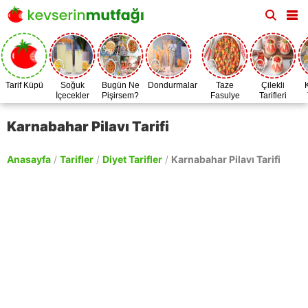
Tarif Küpü
Soğuk
Bugün Ne
Dondurmalar
Taze
Çilekli
İçecekler
Pişirsem?
Fasulye
Tarifleri
Zamanı
Karnabahar Pilavı Tarifi
Anasayfa
/
Tarifler
/
Diyet Tarifler
/
Karnabahar Pilavı Tarifi