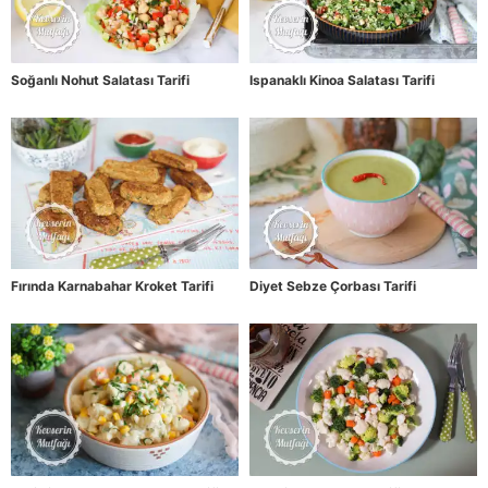
Soğanlı Nohut Salatası Tarifi
Ispanaklı Kinoa Salatası Tarifi
Fırında Karnabahar Kroket Tarifi
Diyet Sebze Çorbası Tarifi