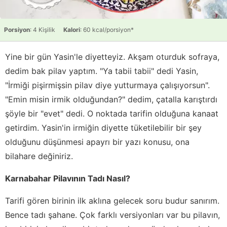
Porsiyon
: 4 Kişilik
Kalori
: 60 kcal/porsiyon*
Yine bir gün Yasin'le diyetteyiz. Akşam oturduk sofraya,
dedim bak pilav yaptım. "Ya tabii tabii" dedi Yasin,
"İrmiği pişirmişsin pilav diye yutturmaya çalışıyorsun".
"Emin misin irmik olduğundan?" dedim, çatalla karıştırdı
şöyle bir "evet" dedi. O noktada tarifin olduğuna kanaat
getirdim. Yasin'in irmiğin diyette tüketilebilir bir şey
olduğunu düşünmesi apayrı bir yazı konusu, ona
bilahare değiniriz.
Karnabahar Pilavının Tadı Nasıl?
Tarifi gören birinin ilk aklına gelecek soru budur sanırım.
Bence tadı şahane. Çok farklı versiyonları var bu pilavın,