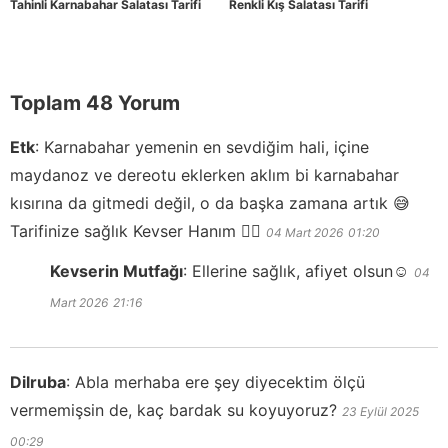
Tahinli Karnabahar Salatası Tarifi
Renkli Kış Salatası Tarifi
Toplam 48 Yorum
Etk
:
Karnabahar yemenin en sevdiğim hali, içine
maydanoz ve dereotu eklerken aklım bi karnabahar
kısırına da gitmedi değil, o da başka zamana artık 😅
Tarifinize sağlık Kevser Hanım 👍🏽
04 Mart 2026
01:20
Kevserin Mutfağı
:
Ellerine sağlık, afiyet olsun☺️
04
Mart 2026
21:16
Dilruba
:
Abla merhaba ere şey diyecektim ölçü
vermemişsin de, kaç bardak su koyuyoruz?
23 Eylül 2025
00:29