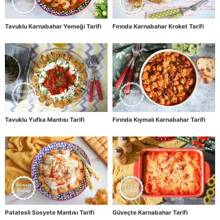
Tavuklu Karnabahar Yemeği Tarifi
Fırında Karnabahar Kroket Tarifi
Tavuklu Yufka Mantısı Tarifi
Fırında Kıymalı Karnabahar Tarifi
Patatesli Sosyete Mantısı Tarifi
Güveçte Karnabahar Tarifi