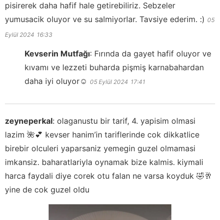
pisirerek daha hafif hale getirebiliriz. Sebzeler
yumusacik oluyor ve su salmiyorlar. Tavsiye ederim. :)
05
Eylül 2024
16:33
Kevserin Mutfağı
:
Fırında da gayet hafif oluyor ve
kıvamı ve lezzeti buharda pişmiş karnabahardan
daha iyi oluyor☺️
05 Eylül 2024
17:41
zeyneperkal
:
olaganustu bir tarif, 4. yapisim olmasi
lazim 🌺💕 kevser hanim’in tariflerinde cok dikkatlice
birebir olculeri yaparsaniz yemegin guzel olmamasi
imkansiz. baharatlariyla oynamak bize kalmis. kiymali
harca faydali diye corek otu falan ne varsa koyduk 🤣🥂
yine de cok guzel oldu