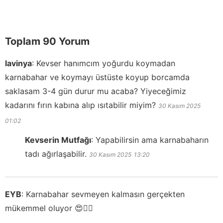
Toplam 90 Yorum
lavinya
:
Kevser hanımcım yoğurdu koymadan
karnabahar ve koymayı üstüste koyup borcamda
saklasam 3-4 gün durur mu acaba? Yiyeceğimiz
kadarını fırın kabına alıp ısıtabilir miyim?
30 Kasım 2025
01:02
Kevserin Mutfağı
:
Yapabilirsin ama karnabaharın
tadı ağırlaşabilir.
30 Kasım 2025
13:20
EYB
:
Karnabahar sevmeyen kalmasın gerçekten
mükemmel oluyor 😍❤️‍🔥