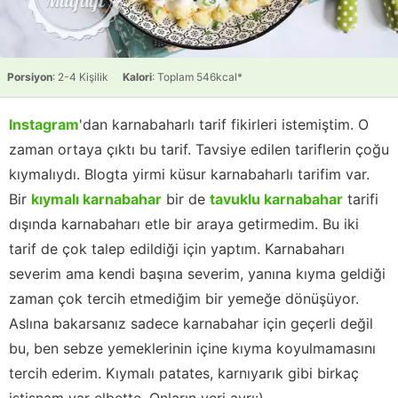
Porsiyon
: 2-4 Kişilik
Kalori
: Toplam 546kcal*
Instagram
'dan karnabaharlı tarif fikirleri istemiştim. O
zaman ortaya çıktı bu tarif. Tavsiye edilen tariflerin çoğu
kıymalıydı. Blogta yirmi küsur karnabaharlı tarifim var.
Bir
kıymalı karnabahar
bir de
tavuklu karnabahar
tarifi
dışında karnabaharı etle bir araya getirmedim. Bu iki
tarif de çok talep edildiği için yaptım. Karnabaharı
severim ama kendi başına severim, yanına kıyma geldiği
zaman çok tercih etmediğim bir yemeğe dönüşüyor.
Aslına bakarsanız sadece karnabahar için geçerli değil
bu, ben sebze yemeklerinin içine kıyma koyulmamasını
tercih ederim. Kıymalı patates, karnıyarık gibi birkaç
istisnam var elbette. Onların yeri ayrı:)