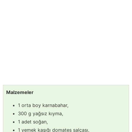
Malzemeler
1 orta boy karnabahar,
300 g yağsız kıyma,
1 adet soğan,
1 yemek kaşığı domates salçası,