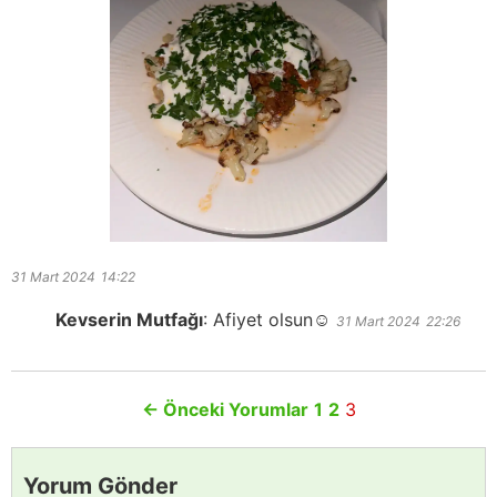
31 Mart 2024
14:22
Kevserin Mutfağı
:
Afiyet olsun☺️
31 Mart 2024
22:26
←
Önceki Yorumlar
1
2
3
Yorum Gönder