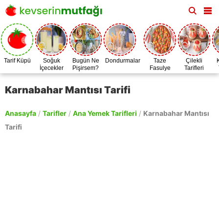
Tarif Küpü
Soğuk
Bugün Ne
Dondurmalar
Taze
Çilekli
İçecekler
Pişirsem?
Fasulye
Tarifleri
Zamanı
Karnabahar Mantısı Tarifi
Anasayfa
/
Tarifler
/
Ana Yemek Tarifleri
/
Karnabahar Mantısı
Tarifi