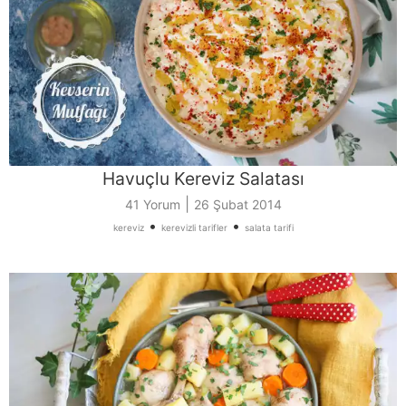
Havuçlu Kereviz Salatası
|
41 Yorum
26 Şubat 2014
•
•
kereviz
kerevizli tarifler
salata tarifi