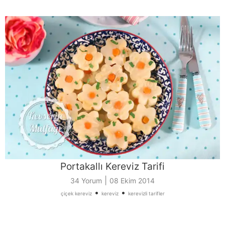
Portakallı Kereviz Tarifi
|
34 Yorum
08 Ekim 2014
•
•
çiçek kereviz
kereviz
kerevizli tarifler