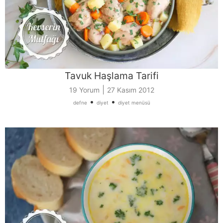
Tavuk Haşlama Tarifi
|
19 Yorum
27 Kasım 2012
•
•
defne
diyet
diyet menüsü