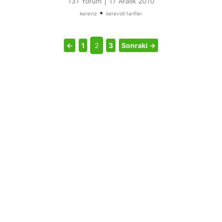
|
131 Yorum
17 Aralık 2010
•
kereviz
kerevizli tarifler
←
1
2
3
Sonraki →