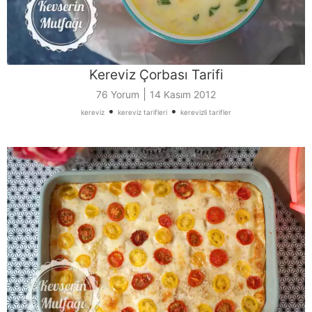
Kereviz Çorbası Tarifi
|
76 Yorum
14 Kasım 2012
•
•
kereviz
kereviz tarifleri
kerevizli tarifler