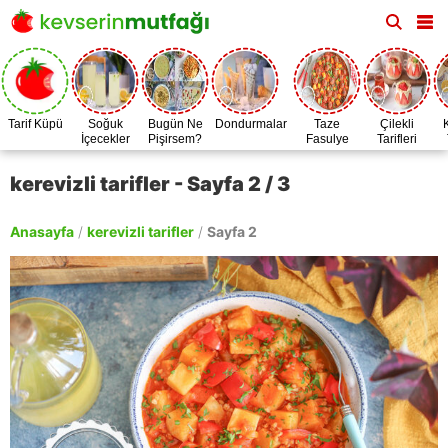
Tarif Küpü
Soğuk
Bugün Ne
Dondurmalar
Taze
Çilekli
İçecekler
Pişirsem?
Fasulye
Tarifleri
Zamanı
kerevizli tarifler - Sayfa 2 / 3
Anasayfa
/
kerevizli tarifler
/
Sayfa 2