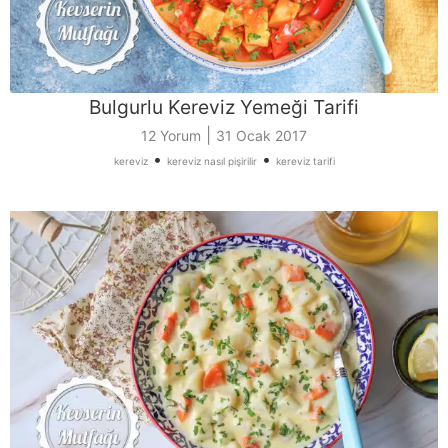
Bulgurlu Kereviz Yemeği Tarifi
|
12 Yorum
31 Ocak 2017
•
•
kereviz
kereviz nasıl pişirilir
kereviz tarifi