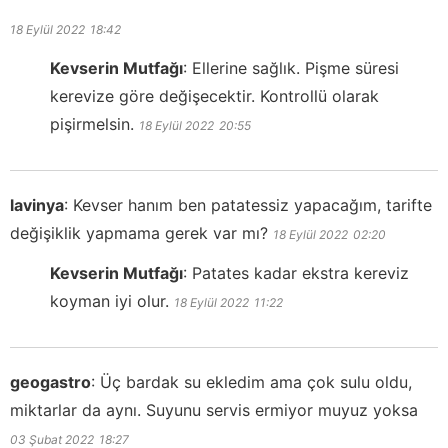
18 Eylül 2022
18:42
Kevserin Mutfağı
:
Ellerine sağlık. Pişme süresi
kerevize göre değişecektir. Kontrollü olarak
pişirmelsin.
18 Eylül 2022
20:55
lavinya
:
Kevser hanım ben patatessiz yapacağım, tarifte
değişiklik yapmama gerek var mı?
18 Eylül 2022
02:20
Kevserin Mutfağı
:
Patates kadar ekstra kereviz
koyman iyi olur.
18 Eylül 2022
11:22
geogastro
:
Üç bardak su ekledim ama çok sulu oldu,
miktarlar da aynı. Suyunu servis ermiyor muyuz yoksa
03 Şubat 2022
18:27