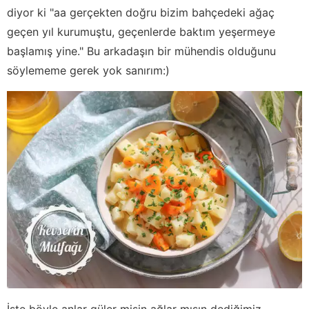
diyor ki "aa gerçekten doğru bizim bahçedeki ağaç
geçen yıl kurumuştu, geçenlerde baktım yeşermeye
başlamış yine." Bu arkadaşın bir mühendis olduğunu
söylememe gerek yok sanırım:)
İşte böyle anlar güler misin ağlar mısın dediğimiz