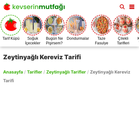
Tarif Küpü
Soğuk
Bugün Ne
Dondurmalar
Taze
Çilekli
İçecekler
Pişirsem?
Fasulye
Tarifleri
Zamanı
Zeytinyağlı Kereviz Tarifi
Anasayfa
/
Tarifler
/
Zeytinyağlı Tarifler
/
Zeytinyağlı Kereviz
Tarifi