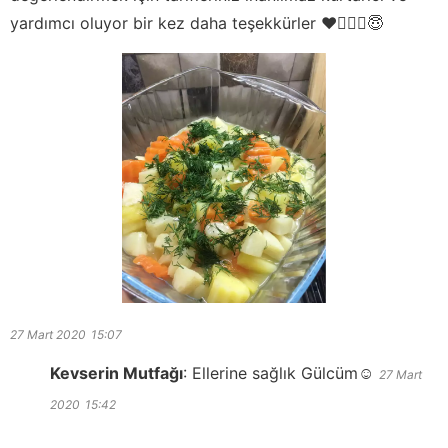
yardımcı oluyor bir kez daha teşekkürler ❤️🙋🏻‍♀️😇
27 Mart 2020
15:07
Kevserin Mutfağı
:
Ellerine sağlık Gülcüm☺️
27 Mart
2020
15:42