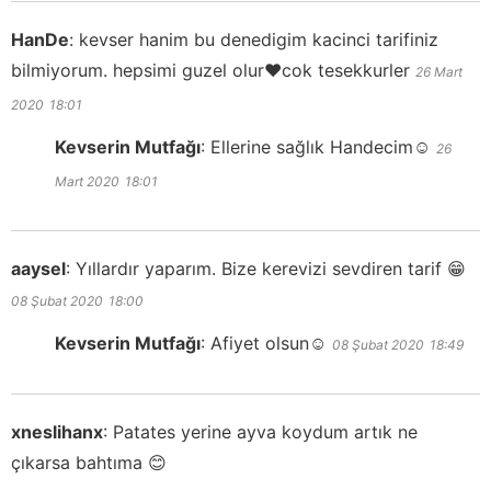
HanDe
:
kevser hanim bu denedigim kacinci tarifiniz
bilmiyorum. hepsimi guzel olur❤️cok tesekkurler
26 Mart
2020
18:01
Kevserin Mutfağı
:
Ellerine sağlık Handecim☺️
26
Mart 2020
18:01
aaysel
:
Yıllardır yaparım. Bize kerevizi sevdiren tarif 😁
08 Şubat 2020
18:00
Kevserin Mutfağı
:
Afiyet olsun☺️
08 Şubat 2020
18:49
xneslihanx
:
Patates yerine ayva koydum artık ne
çıkarsa bahtıma 😊