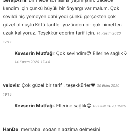
SerapAfra
:
Bir meze sofrasına yapmıştım. Sadece
kendim için çünkü büyük bir önyargı var malum. Çok
sevildi hiç yemeyen dahi yedi çünkü gerçekten çok
güzel olmuştu.Kötü tarifler yüzünden bir çok nimetten
uzak kalıyoruz. Teşekkür ederim tarif için.
14 Kasım 2020
17:17
Kevserin Mutfağı
:
Çok sevindim😊 Ellerine sağlık🎈
14 Kasım 2020
17:44
velovis
:
Çok güzel bir tarif , teşekkürler❤️
09 Ekim 2020
19:15
Kevserin Mutfağı
:
Ellerine sağlık😊
09 Ekim 2020
19:29
HanDe
:
merhaba. soganin agzima gelmesini