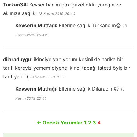
Turkan34
:
Kevser hanım çok güzel oldu yüreğinize
aklınıza sağlık.
13 Kasım 2019
20:40
Kevserin Mutfağı
:
Ellerine sağlık Türkancım😊
13
Kasım 2019
20:42
dilaraduygu
:
ikinciye yapıyorum kesinlikle harika bir
tarif. kereviz yemem diyene ikinci tabağı istetti öyle bir
tarif yani :)
13 Kasım 2019
19:29
Kevserin Mutfağı
:
Ellerine sağlık Dilaracım😊
13
Kasım 2019
20:41
←
Önceki Yorumlar
1
2
3
4