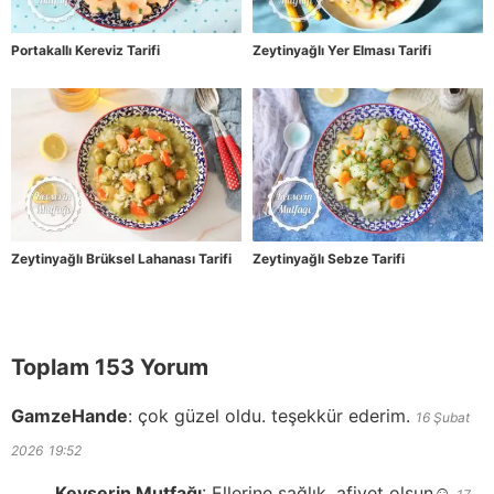
Portakallı Kereviz Tarifi
Zeytinyağlı Yer Elması Tarifi
Zeytinyağlı Brüksel Lahanası Tarifi
Zeytinyağlı Sebze Tarifi
Toplam 153 Yorum
GamzeHande
:
çok güzel oldu. teşekkür ederim.
16 Şubat
2026
19:52
Kevserin Mutfağı
:
Ellerine sağlık, afiyet olsun☺️