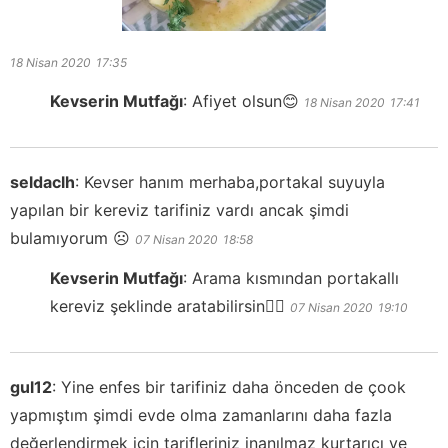
18 Nisan 2020
17:35
Kevserin Mutfağı
:
Afiyet olsun😊
18 Nisan 2020
17:41
seldaclh
:
Kevser hanım merhaba,portakal suyuyla
yapılan bir kereviz tarifiniz vardı ancak şimdi
bulamıyorum ☹️
07 Nisan 2020
18:58
Kevserin Mutfağı
:
Arama kısmından portakallı
kereviz şeklinde aratabilirsin👍🏻
07 Nisan 2020
19:10
gul12
:
Yine enfes bir tarifiniz daha önceden de çook
yapmıştım şimdi evde olma zamanlarını daha fazla
değerlendirmek için tarifleriniz inanılmaz kurtarıcı ve