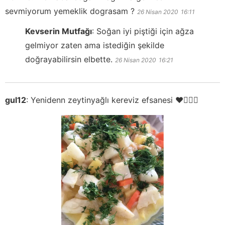
sevmiyorum yemeklik dograsam ?
26 Nisan 2020
16:11
Kevserin Mutfağı
:
Soğan iyi piştiği için ağza
gelmiyor zaten ama istediğin şekilde
doğrayabilirsin elbette.
26 Nisan 2020
16:21
gul12
:
Yenidenn zeytinyağlı kereviz efsanesi ❤️🙋🏻‍♀️