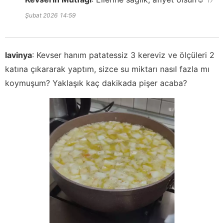
17
Şubat 2026
14:59
lavinya
:
Kevser hanım patatessiz 3 kereviz ve ölçüleri 2
katına çıkararak yaptım, sizce su miktarı nasıl fazla mı
koymuşum? Yaklaşık kaç dakikada pişer acaba?