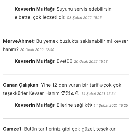
Kevserin Mutfağı
:
Suyunu servis edebilirsin
elbette, çok lezzetlidir.
03 Şubat 2022
19:15
MerveAhmet
:
Bu yemek buzlukta saklanabilir mi kevser
hanım?
20 Ocak 2022
12:09
Kevserin Mutfağı
:
Evet👍🏻
20 Ocak 2022
15:13
Canan Çalışkan
:
Yine 12 den vuran bir tarif☺️çok çok
teşekkürler Kevser Hanım 👏🏻👍🏻
14 Şubat 2021
15:54
Kevserin Mutfağı
:
Ellerine sağlık😊
14 Şubat 2021
16:25
Gamze1
:
Bütün tarifleriniz gibi çok güzel, teşekkür