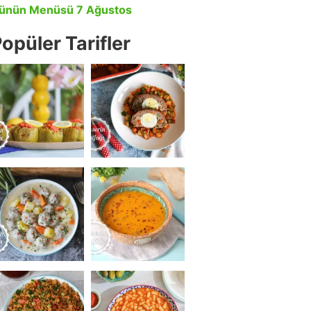
ünün Menüsü 7 Ağustos
opüler Tarifler