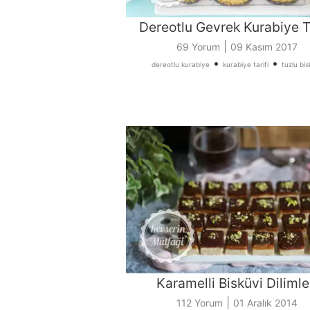
Dereotlu Gevrek Kurabiye Ta
|
69 Yorum
09 Kasım 2017
•
•
dereotlu kurabiye
kurabiye tarifi
tuzlu bis
Karamelli Bisküvi Dilimle
|
112 Yorum
01 Aralık 2014