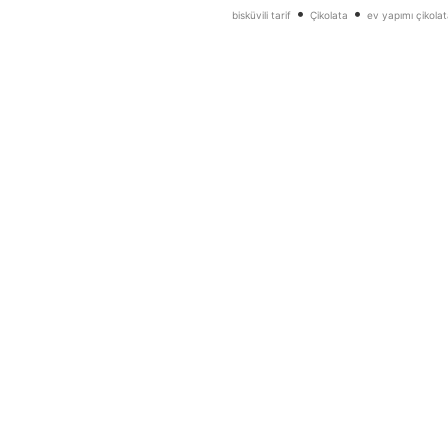
•
•
bisküvili tarif
Çikolata
ev yapımı çikolat