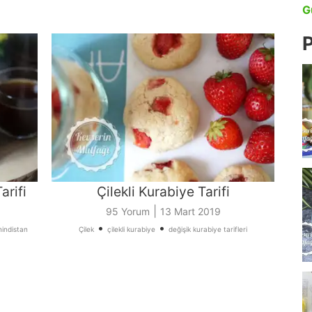
G
P
arifi
Çilekli Kurabiye Tarifi
|
95 Yorum
13 Mart 2019
•
•
hindistan
Çilek
çilekli kurabiye
değişik kurabiye tarifleri