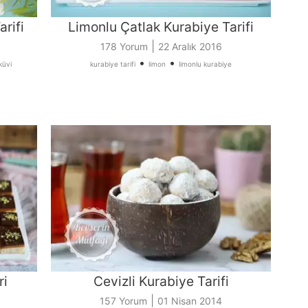
rifi
Limonlu Çatlak Kurabiye Tarifi
|
178 Yorum
22 Aralık 2016
•
•
küvi
kurabiye tarifi
limon
limonlu kurabiye
ri
Cevizli Kurabiye Tarifi
|
157 Yorum
01 Nisan 2014