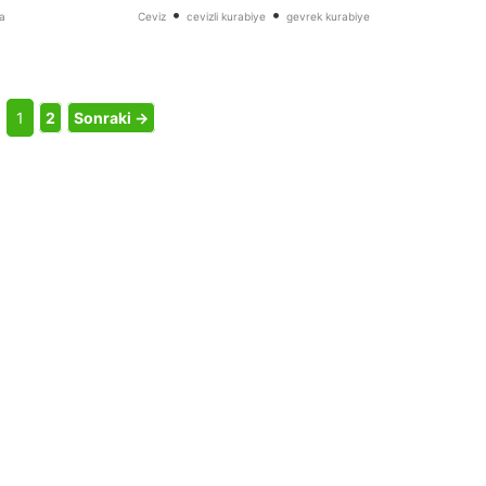
•
•
a
Ceviz
cevizli kurabiye
gevrek kurabiye
1
2
Sonraki →