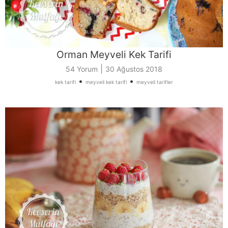
Orman Meyveli Kek Tarifi
|
54 Yorum
30 Ağustos 2018
•
•
kek tarifi
meyveli kek tarifi
meyveli tarifler