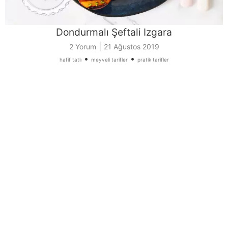
Dondurmalı Şeftali Izgara
|
2 Yorum
21 Ağustos 2019
•
•
hafif tatlı
meyveli tarifler
pratik tarifler