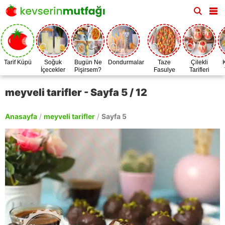
Tarif Küpü
Soğuk
Bugün Ne
Dondurmalar
Taze
Çilekli
İçecekler
Pişirsem?
Fasulye
Tarifleri
Zamanı
meyveli tarifler - Sayfa 5 / 12
Anasayfa
/
meyveli tarifler
/
Sayfa 5