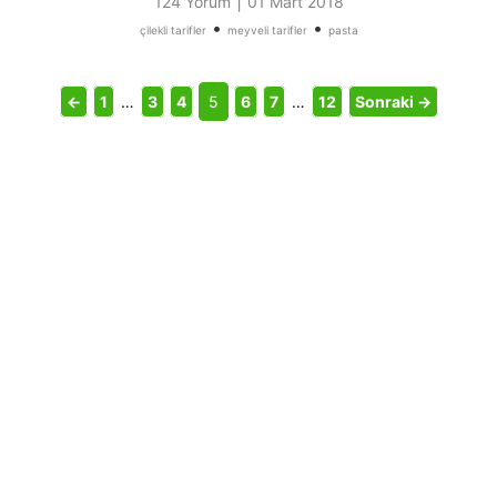
|
124 Yorum
01 Mart 2018
•
•
çilekli tarifler
meyveli tarifler
pasta
←
1
…
3
4
5
6
7
…
12
Sonraki →