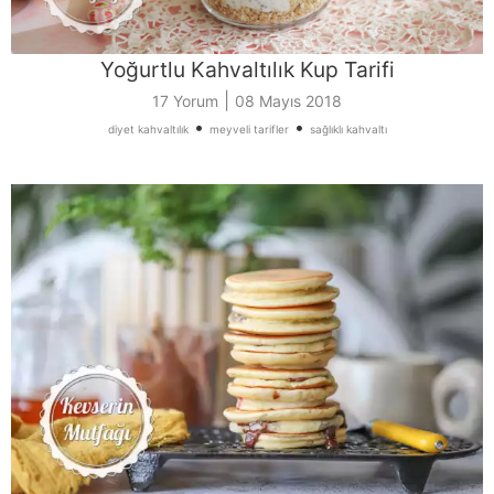
Yoğurtlu Kahvaltılık Kup Tarifi
|
17 Yorum
08 Mayıs 2018
•
•
diyet kahvaltılık
meyveli tarifler
sağlıklı kahvaltı