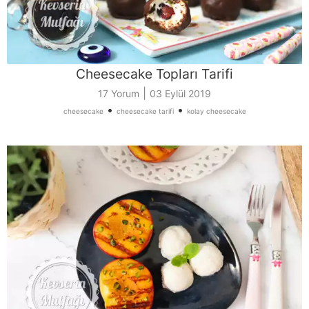
Cheesecake Topları Tarifi
|
17 Yorum
03 Eylül 2019
•
•
cheesecake
cheesecake tarifi
kolay cheesecake