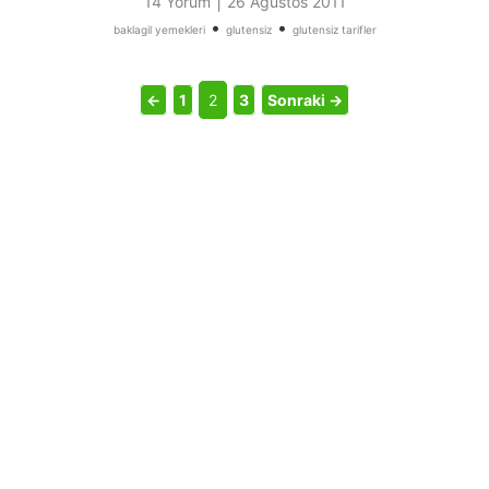
|
14 Yorum
26 Ağustos 2011
•
•
baklagil yemekleri
glutensiz
glutensiz tarifler
←
1
2
3
Sonraki →