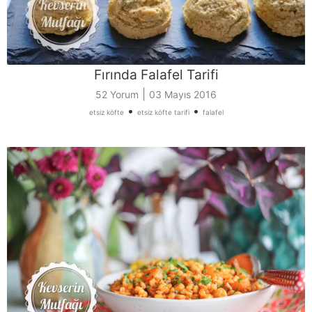
Fırında Falafel Tarifi
|
52 Yorum
03 Mayıs 2016
•
•
etsiz köfte
etsiz köfte tarifi
falafel