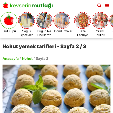
Tarif Küpü
Soğuk
Bugün Ne
Dondurmalar
Taze
Çilekli
İçecekler
Pişirsem?
Fasulye
Tarifleri
Zamanı
Nohut yemek tarifleri - Sayfa 2 / 3
Anasayfa
/
Nohut
/
Sayfa 2