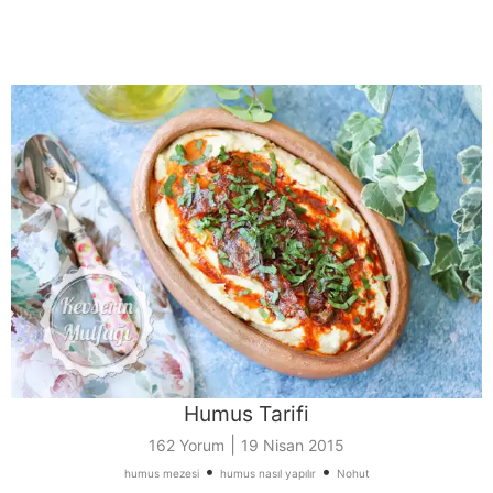
Humus Tarifi
|
162 Yorum
19 Nisan 2015
•
•
humus mezesi
humus nasıl yapılır
Nohut