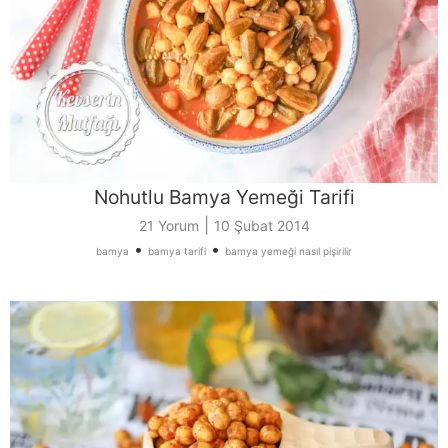
Nohutlu Bamya Yemeği Tarifi
|
21 Yorum
10 Şubat 2014
•
•
bamya
bamya tarifi
bamya yemeği nasıl pişirilir