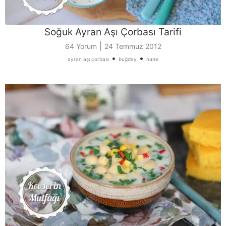
Soğuk Ayran Aşı Çorbası Tarifi
|
64 Yorum
24 Temmuz 2012
•
•
ayran aşı çorbası
buğday
nane