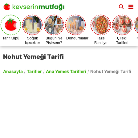
Tarif Küpü
Soğuk
Bugün Ne
Dondurmalar
Taze
Çilekli
İçecekler
Pişirsem?
Fasulye
Tarifleri
Zamanı
Nohut Yemeği Tarifi
Anasayfa
/
Tarifler
/
Ana Yemek Tarifleri
/
Nohut Yemeği Tarifi