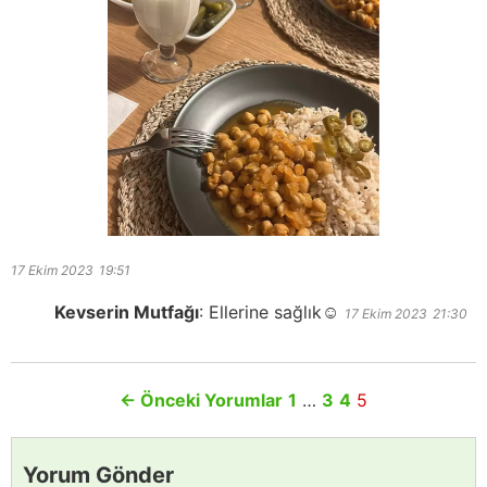
17 Ekim 2023
19:51
Kevserin Mutfağı
:
Ellerine sağlık☺️
17 Ekim 2023
21:30
←
Önceki Yorumlar
1
…
3
4
5
Yorum Gönder