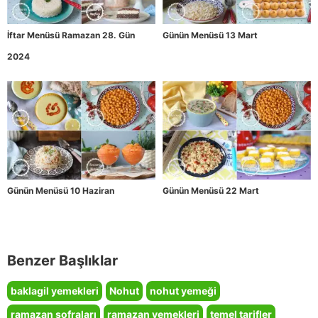
İftar Menüsü Ramazan 28. Gün
Günün Menüsü 13 Mart
2024
Günün Menüsü 10 Haziran
Günün Menüsü 22 Mart
Benzer Başlıklar
baklagil yemekleri
Nohut
nohut yemeği
ramazan sofraları
ramazan yemekleri
temel tarifler