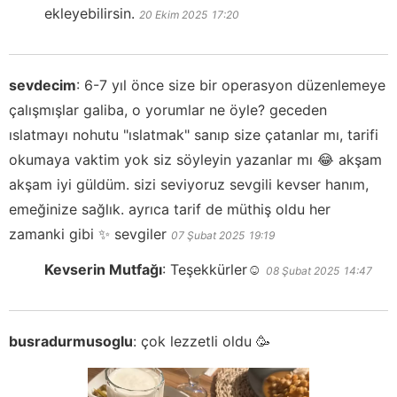
ekleyebilirsin.
20 Ekim 2025
17:20
sevdecim
:
6-7 yıl önce size bir operasyon düzenlemeye
çalışmışlar galiba, o yorumlar ne öyle? geceden
ıslatmayı nohutu "ıslatmak" sanıp size çatanlar mı, tarifi
okumaya vaktim yok siz söyleyin yazanlar mı 😂 akşam
akşam iyi güldüm. sizi seviyoruz sevgili kevser hanım,
emeğinize sağlık. ayrıca tarif de müthiş oldu her
zamanki gibi ✨️ sevgiler
07 Şubat 2025
19:19
Kevserin Mutfağı
:
Teşekkürler☺️
08 Şubat 2025
14:47
busradurmusoglu
:
çok lezzetli oldu 🥳