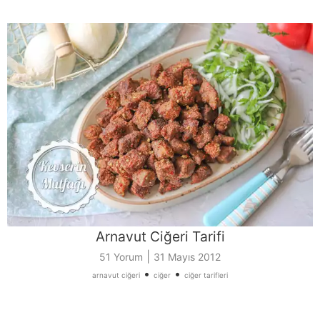
Arnavut Ciğeri Tarifi
|
51 Yorum
31 Mayıs 2012
•
•
arnavut ciğeri
ciğer
ciğer tarifleri