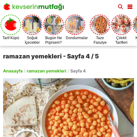
Tarif Küpü
Soğuk
Bugün Ne
Dondurmalar
Taze
Çilekli
İçecekler
Pişirsem?
Fasulye
Tarifleri
Zamanı
ramazan yemekleri - Sayfa 4 / 5
Anasayfa
/
ramazan yemekleri
/
Sayfa 4