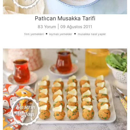
Patlıcan Musakka Tarifi
|
83 Yorum
09 Ağustos 2011
•
•
fırın yemekleri
kıymalı yemekler
musakka nasıl yapılır