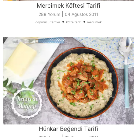
Mercimek Köftesi Tarifi
|
288 Yorum
04 Ağustos 2011
•
•
doyurucu tarifler
köfte tarifi
mercimek
Hünkar Beğendi Tarifi