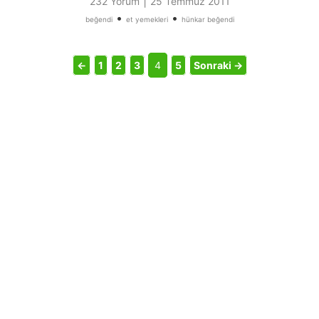
|
232 Yorum
25 Temmuz 2011
•
•
beğendi
et yemekleri
hünkar beğendi
←
1
2
3
4
5
Sonraki →