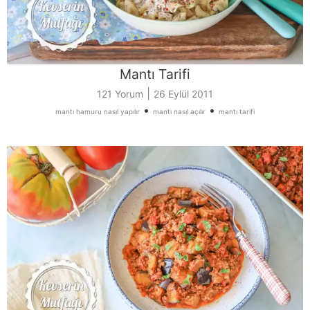
Mantı Tarifi
|
121 Yorum
26 Eylül 2011
•
•
mantı hamuru nasıl yapılır
mantı nasıl açılır
mantı tarifi