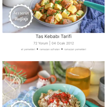
Tas Kebabı Tarifi
|
72 Yorum
04 Ocak 2012
•
•
et yemekleri
ramazan sofraları
ramazan yemekleri