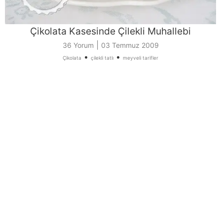
Çikolata Kasesinde Çilekli Muhallebi
|
36 Yorum
03 Temmuz 2009
•
•
Çikolata
çilekli tatlı
meyveli tarifler