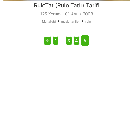
RuloTat (Rulo Tatlı) Tarifi
|
125 Yorum
01 Aralık 2008
•
•
Muhallebi
muzlu tarifler
rulo
←
1
…
3
4
5