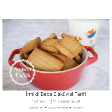
İrmikli Bebe Bisküvisi Tarifi
|
153 Yorum
11 Haziran 2009
•
•
bisküvili tarif
çocuk yemekleri
Kurabiye