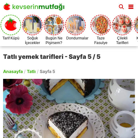
Tarif Küpü
Soğuk
Bugün Ne
Dondurmalar
Taze
Çilekli
İçecekler
Pişirsem?
Fasulye
Tarifleri
Zamanı
Tatlı yemek tarifleri - Sayfa 5 / 5
Anasayfa
/
Tatlı
/
Sayfa 5