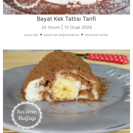
Bayat Kek Tatlısı Tarifi
|
24 Yorum
10 Ocak 2009
•
•
bayat kek
bayat kek değerlendirme
ekonomik tarifler