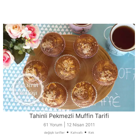
Tahinli Pekmezli Muffin Tarifi
|
61 Yorum
12 Nisan 2011
•
•
değişik tarifler
Kahvaltı
Kek