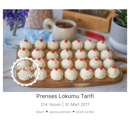
Prenses Lokumu Tarifi
|
214 Yorum
31 Mart 2011
•
•
lokum
pamuk prenses
pratik tarifler