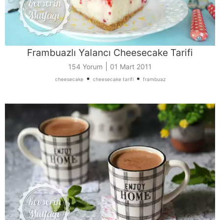
Frambuazlı Yalancı Cheesecake Tarifi
|
154 Yorum
01 Mart 2011
•
•
cheesecake
cheesecake tarifi
frambuaz