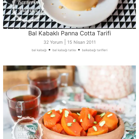
Bal Kabaklı Panna Cotta Tarifi
|
32 Yorum
15 Nisan 2011
•
•
bal kabağı
bal kabağı tatlısı
balkabağı tarifleri