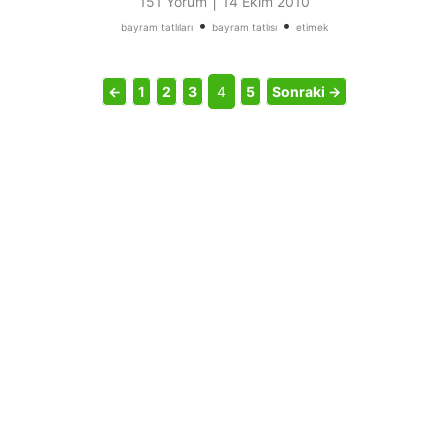
|
151 Yorum
14 Ekim 2010
•
•
bayram tatlıları
bayram tatlısı
etimek
←
1
2
3
4
5
Sonraki →