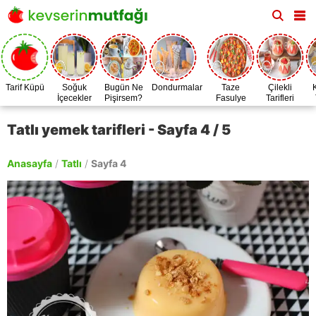
Tarif Küpü
Soğuk
Bugün Ne
Dondurmalar
Taze
Çilekli
İçecekler
Pişirsem?
Fasulye
Tarifleri
Zamanı
Tatlı yemek tarifleri - Sayfa 4 / 5
Anasayfa
/
Tatlı
/
Sayfa 4