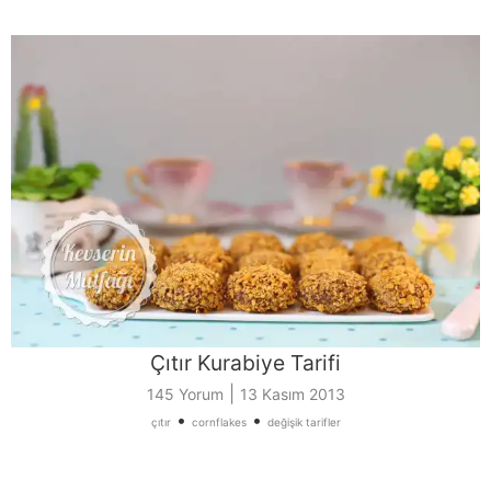
Çıtır Kurabiye Tarifi
|
145 Yorum
13 Kasım 2013
•
•
çıtır
cornflakes
değişik tarifler