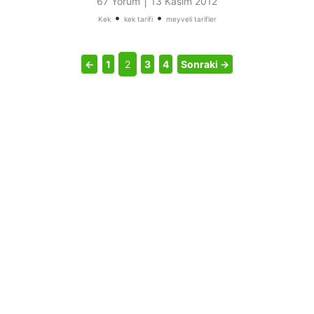
|
67 Yorum
13 Kasım 2012
•
•
Kek
kek tarifi
meyveli tarifler
←
1
2
3
4
Sonraki →