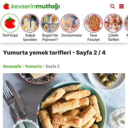
Tarif Küpü
Soğuk
Bugün Ne
Dondurmalar
Taze
Çilekli
İçecekler
Pişirsem?
Fasulye
Tarifleri
Zamanı
Yumurta yemek tarifleri - Sayfa 2 / 4
Anasayfa
/
Yumurta
/
Sayfa 2