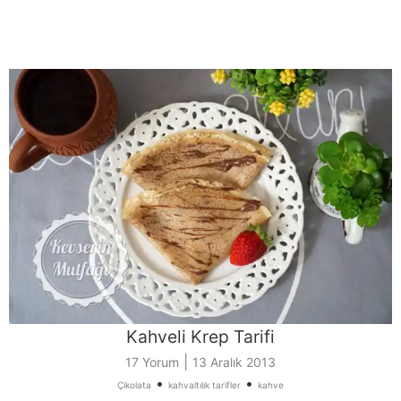
Kahveli Krep Tarifi
|
17 Yorum
13 Aralık 2013
•
•
Çikolata
kahvaltılık tarifler
kahve