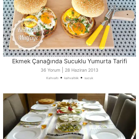
Ekmek Çanağında Sucuklu Yumurta Tarifi
|
36 Yorum
28 Haziran 2013
•
•
Kahvaltı
kahvaltılık
sucuk