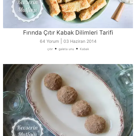
Fırında Çıtır Kabak Dilimleri Tarifi
|
64 Yorum
03 Haziran 2014
•
•
çıtır
galeta unu
Kabak