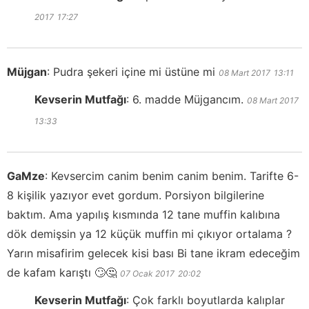
2017
17:27
Müjgan
:
Pudra şekeri içine mi üstüne mi
08 Mart 2017
13:11
Kevserin Mutfağı
:
6. madde Müjgancım.
08 Mart 2017
13:33
GaMze
:
Kevsercim canim benim canim benim. Tarifte 6-
8 kişilik yazıyor evet gordum. Porsiyon bilgilerine
baktım. Ama yapılış kısmında 12 tane muffin kalıbına
dök demişsin ya 12 küçük muffin mi çıkıyor ortalama ?
Yarın misafirim gelecek kisi bası Bi tane ikram edeceğim
de kafam karıştı 🙄🤔
07 Ocak 2017
20:02
Kevserin Mutfağı
:
Çok farklı boyutlarda kalıplar