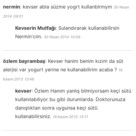
nermin
:
kevser abla süzme yogrt kullanblrmym
30 Nisan
2014
09:31
Kevserin Mutfağı
:
Sulandırarak kullanabilirsin
Nermin'cim.
30 Nisan 2014
10:09
özlem bayrambaş
:
Kevser hanim benim kızım da süt
alerjisi var yogurt yerine ne kullanabilirim acaba ?
16
Kasım 2013
12:46
kevser
:
Özlem Hanım yanlış bilmiyorsam keçi sütü
kullanılabiliyor bu gibi durumlarda. Doktorunuza
danıştıktan sonra uygunsa keçi sütü
kullanabilirsiniz.
16 Kasım 2013
13:11