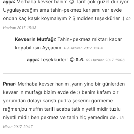
ayça
:
Merhaba kevser hanım 😊 Tarif çok güzel duruyor.
Uygulayacağım ama tahin-pekmez karışımı var evde
ondan kaç kaşık koymalıyım ? Şimdiden teşekkürler :)
09
Haziran 2017
15:03
Kevserin Mutfağı
:
Tahin+pekmez miktarı kadar
koyabilirsin Ayçacım.
09 Haziran 2017
15:04
ayça
:
Teşekkürlerr 😊🙏🙏
09 Haziran 2017
15:06
Pınar
:
Merhaba kevser hanım ,yarın yine bir günlerden
kevser in mutfağı bizim evde de :) benim kafam bir
yorumdan dolayı karıştı pudra şekerini görmeme
rağmen,bu muffın tarifi acaba tatlı niyetli midir tuzlu
niyetli midir ben pekmez ve tahin hiç yemedim de .
13
Nisan 2017
20:17