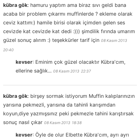
kübra gök
:
hamuru yaptım ama biraz sıvı geldi bana
acaba bir problem çıkarmı muffinlerde ? ekleme olarak
ceviz kattım:) hamile birisi olarak içimden gelen ses
cevizde kat cevizde kat dedi :))) şimdilik fırında umarım
güzel sonuç alırım :) teşekkürler tarif için
08 Kasım 2013
20:40
kevser
:
Eminim çok güzel olacaktır Kübra'cım,
ellerine sağlık...
08 Kasım 2013
22:37
kübra gök
:
birşey sormak istiyorum Muffin kalıplarınızın
yarısına pekmezli, yarısına da tahinli karışımdan
koyun,diye yazmışsınız peki pekmezle tahini karıştırsak
sonuç nasıl çıkar
08 Kasım 2013
18:38
kevser
:
Öyle de olur Elbette Kübra'cım, ayrı ayrı