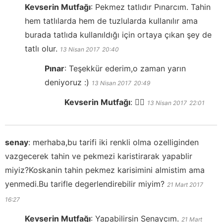
Kevserin Mutfağı
:
Pekmez tatlıdır Pınarcım. Tahin
hem tatlılarda hem de tuzlularda kullanılır ama
burada tatlıda kullanıldığı için ortaya çıkan şey de
tatlı olur.
13 Nisan 2017
20:40
Pınar
:
Teşekkür ederim,o zaman yarın
deniyoruz :)
13 Nisan 2017
20:49
Kevserin Mutfağı
:
👍🏻
13 Nisan 2017
22:01
senay
:
merhaba,bu tarifi iki renkli olma ozelliginden
vazgecerek tahin ve pekmezi karistirarak yapablir
miyiz?Koskanin tahin pekmez karisimini almistim ama
yenmedi.Bu tarifle degerlendirebilir miyim?
21 Mart 2017
16:27
Kevserin Mutfağı
:
Yapabilirsin Senaycım.
21 Mart