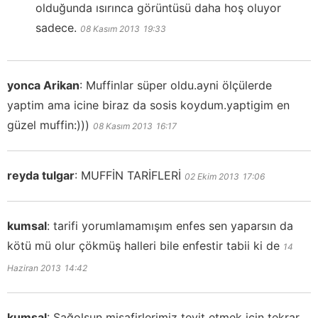
olduğunda ısırınca görüntüsü daha hoş oluyor
sadece.
08 Kasım 2013
19:33
yonca Arikan
:
Muffinlar süper oldu.ayni ölçülerde
yaptim ama icine biraz da sosis koydum.yaptigim en
güzel muffin:)))
08 Kasım 2013
16:17
reyda tulgar
:
MUFFİN TARİFLERİ
02 Ekim 2013
17:06
kumsal
:
tarifi yorumlamamışım enfes sen yaparsın da
kötü mü olur çökmüş halleri bile enfestir tabii ki de
14
Haziran 2013
14:42
kumsal
:
Sağolsun misafirlerimiz teyit etmek için tekrar