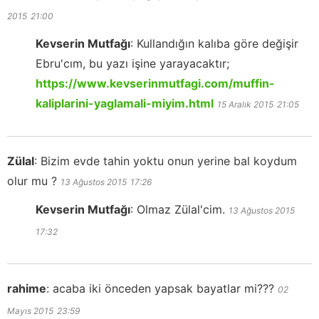
2015
21:00
Kevserin Mutfağı
:
Kullandığın kalıba göre değişir
Ebru'cım, bu yazı işine yarayacaktır;
https://www.kevserinmutfagi.com/muffin-
kaliplarini-yaglamali-miyim.html
15 Aralık 2015
21:05
Zülal
:
Bizim evde tahin yoktu onun yerine bal koydum
olur mu ?
13 Ağustos 2015
17:26
Kevserin Mutfağı
:
Olmaz Zülal'cim.
13 Ağustos 2015
17:32
rahime
:
acaba iki önceden yapsak bayatlar mi???
02
Mayıs 2015
23:59