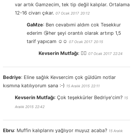
var artık Gamzecim, tek tip değil kalıplar. Ortalama
12-16 civarı çıkar.
07 Ocak 2017
20:12
GaMze
:
Ben cevabımi aldım cok Tesekkur
ederim 😘her şeyi orantılı olarak artırıp 1,5
tarif yapıcam ☺️☺️
07 Ocak 2017
20:15
Kevserin Mutfağı
:
👍🏻
07 Ocak 2017
22:24
Bedriye
:
Eline sağlık Kevsercim çok güldüm notlar
kısmına katılıyorum sana :-)
15 Aralık 2015
22:11
Kevserin Mutfağı
:
Çok teşekkürler Bedriye'cim?
15
Aralık 2015
22:42
Ebru
:
Muffin kalıplarını yağlıyor muyuz acaba?
15 Aralık