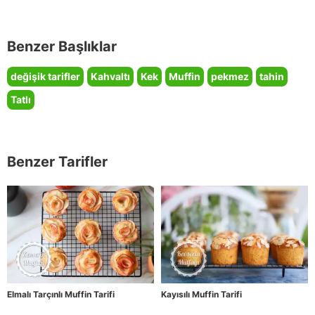
Benzer Başlıklar
değişik tarifler
Kahvaltı
Kek
Muffin
pekmez
tahin
Tatlı
Benzer Tarifler
Elmalı Tarçınlı Muffin Tarifi
Kayısılı Muffin Tarifi