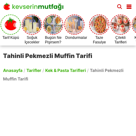
Tarif Küpü
Soğuk
Bugün Ne
Dondurmalar
Taze
Çilekli
İçecekler
Pişirsem?
Fasulye
Tarifleri
Zamanı
Tahinli Pekmezli Muffin Tarifi
Anasayfa
/
Tarifler
/
Kek & Pasta Tarifleri
/
Tahinli Pekmezli
Muffin Tarifi