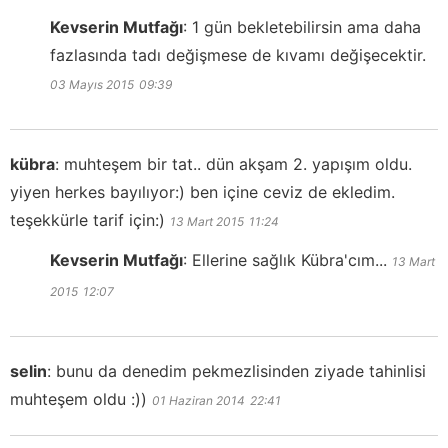
Kevserin Mutfağı
:
1 gün bekletebilirsin ama daha
fazlasında tadı değişmese de kıvamı değişecektir.
03 Mayıs 2015
09:39
kübra
:
muhteşem bir tat.. dün akşam 2. yapışım oldu.
yiyen herkes bayılıyor:) ben içine ceviz de ekledim.
teşekkürle tarif için:)
13 Mart 2015
11:24
Kevserin Mutfağı
:
Ellerine sağlık Kübra'cım...
13 Mart
2015
12:07
selin
:
bunu da denedim pekmezlisinden ziyade tahinlisi
muhteşem oldu :))
01 Haziran 2014
22:41