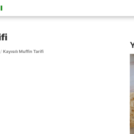
fi
Y
/
Kayısılı Muffin Tarifi