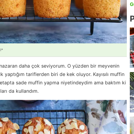
G
P
l*
e nazaran daha çok seviyorum. O yüzden bir meyvenin
yaptığım tariflerden biri de kek oluyor. Kayısılı muffin
İlk etapta sade muffin yapma niyetindeydim ama baktım ki
ları da kullandım.