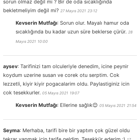
sorun olmaz değil mi ? Bir de oda sıcaklığında
bekletmeliyim değil mi?
27 Mayıs 2021
23:12
Kevserin Mutfağı
:
Sorun olur. Mayalı hamur oda
sıcaklığında bu kadar uzun süre beklerse çürür.
28
Mayıs 2021
10:00
aysev
:
Tarifinizi tam olculeriyle denedim, icine peynir
koydum uzerine susan ve corek otu serptim. Cok
lezzetli, kiyir kiyir pogacalarim oldu. Paylastiginiz icin
cok tesekkurler.
05 Mayıs 2021
19:07
Kevserin Mutfağı
:
Ellerine sağlık😊
05 Mayıs 2021
21:54
Seyma
:
Merhaba, tarifi bire bir yaptım çok güzel oldu
tekrar yapmak için tarife geldim. Teşekkür ederim :)
17