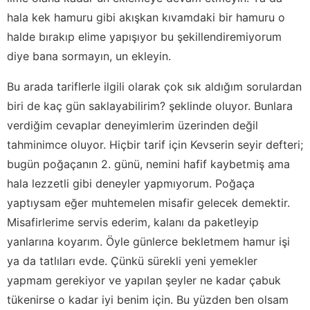
hala kek hamuru gibi akışkan kıvamdaki bir hamuru o
halde bırakıp elime yapışıyor bu şekillendiremiyorum
diye bana sormayın, un ekleyin.
Bu arada tariflerle ilgili olarak çok sık aldığım sorulardan
biri de kaç gün saklayabilirim? şeklinde oluyor. Bunlara
verdiğim cevaplar deneyimlerim üzerinden değil
tahminimce oluyor. Hiçbir tarif için Kevserin seyir defteri;
bugün poğaçanın 2. günü, nemini hafif kaybetmiş ama
hala lezzetli gibi deneyler yapmıyorum. Poğaça
yaptıysam eğer muhtemelen misafir gelecek demektir.
Misafirlerime servis ederim, kalanı da paketleyip
yanlarına koyarım. Öyle günlerce bekletmem hamur işi
ya da tatlıları evde. Çünkü sürekli yeni yemekler
yapmam gerekiyor ve yapılan şeyler ne kadar çabuk
tükenirse o kadar iyi benim için. Bu yüzden ben olsam