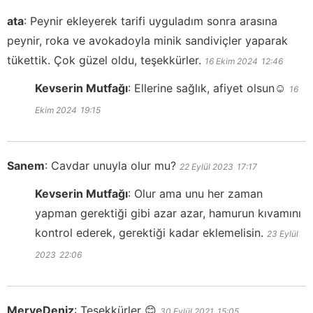
ata
:
Peynir ekleyerek tarifi uyguladım sonra arasına
peynir, roka ve avokadoyla minik sandiviçler yaparak
tükettik. Çok güzel oldu, teşekkürler.
16 Ekim 2024
12:46
Kevserin Mutfağı
:
Ellerine sağlık, afiyet olsun☺️
16
Ekim 2024
19:15
Sanem
:
Cavdar unuyla olur mu?
22 Eylül 2023
17:17
Kevserin Mutfağı
:
Olur ama unu her zaman
yapman gerektiği gibi azar azar, hamurun kıvamını
kontrol ederek, gerektiği kadar eklemelisin.
23 Eylül
2023
22:06
MerveDeniz
:
Teşekkürler 😊
30 Eylül 2021
15:05