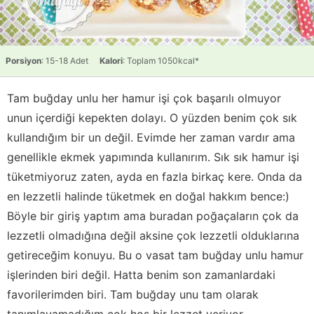
Porsiyon
: 15-18 Adet
Kalori
: Toplam 1050kcal*
Tam buğday unlu her hamur işi çok başarılı olmuyor
unun içerdiği kepekten dolayı. O yüzden benim çok sık
kullandığım bir un değil. Evimde her zaman vardır ama
genellikle ekmek yapımında kullanırım. Sık sık hamur işi
tüketmiyoruz zaten, ayda en fazla birkaç kere. Onda da
en lezzetli halinde tüketmek en doğal hakkım bence:)
Böyle bir giriş yaptım ama buradan poğaçaların çok da
lezzetli olmadığına değil aksine çok lezzetli olduklarına
getireceğim konuyu. Bu o vasat tam buğday unlu hamur
işlerinden biri değil. Hatta benim son zamanlardaki
favorilerimden biri. Tam buğday unu tam olarak
tanımlayamadığım çok hoş bir lezzet veriyor