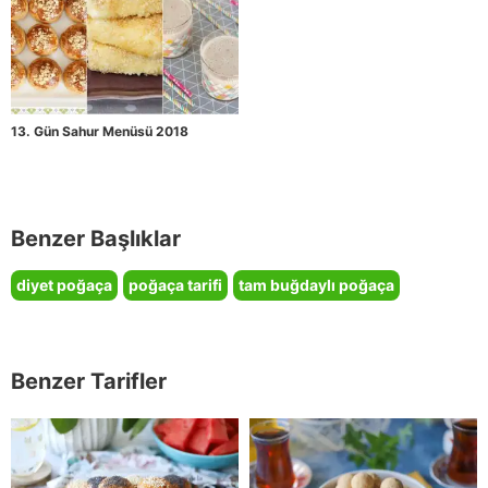
13. Gün Sahur Menüsü 2018
Benzer Başlıklar
diyet poğaça
poğaça tarifi
tam buğdaylı poğaça
Benzer Tarifler