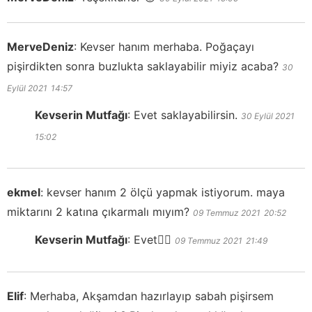
MerveDeniz
:
Kevser hanım merhaba. Poğaçayı
pişirdikten sonra buzlukta saklayabilir miyiz acaba?
30
Eylül 2021
14:57
Kevserin Mutfağı
:
Evet saklayabilirsin.
30 Eylül 2021
15:02
ekmel
:
kevser hanım 2 ölçü yapmak istiyorum. maya
miktarını 2 katına çıkarmalı mıyım?
09 Temmuz 2021
20:52
Kevserin Mutfağı
:
Evet👍🏻
09 Temmuz 2021
21:49
Elif
:
Merhaba, Akşamdan hazırlayıp sabah pişirsem