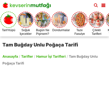
Tarif Küpü
Soğuk
Bugün Ne
Dondurmalar
Taze
Çilekli
İçecekler
Pişirsem?
Fasulye
Tarifleri
Zamanı
Tam Buğday Unlu Poğaça Tarifi
Anasayfa
/
Tarifler
/
Hamur İşi Tarifleri
/
Tam Buğday Unlu
Poğaça Tarifi