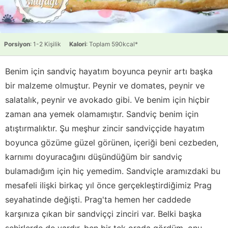
Porsiyon
: 1-2 Kişilik
Kalori
: Toplam 590kcal*
Benim için sandviç hayatım boyunca peynir artı başka
bir malzeme olmuştur. Peynir ve domates, peynir ve
salatalık, peynir ve avokado gibi. Ve benim için hiçbir
zaman ana yemek olamamıştır. Sandviç benim için
atıştırmalıktır. Şu meşhur zincir sandviççide hayatım
boyunca gözüme güzel görünen, içeriği beni cezbeden,
karnımı doyuracağını düşündüğüm bir sandviç
bulamadığım için hiç yemedim. Sandviçle aramızdaki bu
mesafeli ilişki birkaç yıl önce gerçekleştirdiğimiz Prag
seyahatinde değişti. Prag'ta hemen her caddede
karşınıza çıkan bir sandviççi zinciri var. Belki başka
şehirlerde de vardır, ben bir tek orada gördüm, onu