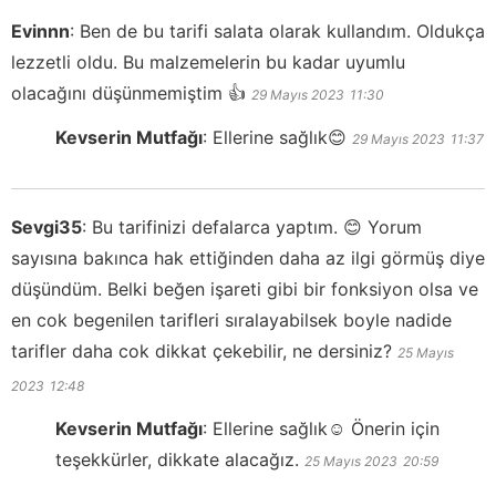
Evinnn
:
Ben de bu tarifi salata olarak kullandım. Oldukça
lezzetli oldu. Bu malzemelerin bu kadar uyumlu
olacağını düşünmemiştim 👍
29 Mayıs 2023
11:30
Kevserin Mutfağı
:
Ellerine sağlık😊
29 Mayıs 2023
11:37
Sevgi35
:
Bu tarifinizi defalarca yaptım. 😊 Yorum
sayısına bakınca hak ettiğinden daha az ilgi görmüş diye
düşündüm. Belki beğen işareti gibi bir fonksiyon olsa ve
en cok begenilen tarifleri sıralayabilsek boyle nadide
tarifler daha cok dikkat çekebilir, ne dersiniz?
25 Mayıs
2023
12:48
Kevserin Mutfağı
:
Ellerine sağlık☺️ Önerin için
teşekkürler, dikkate alacağız.
25 Mayıs 2023
20:59