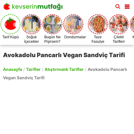
Tarif Küpü
Soğuk
Bugün Ne
Dondurmalar
Taze
Çilekli
İçecekler
Pişirsem?
Fasulye
Tarifleri
Zamanı
Avokadolu Pancarlı Vegan Sandviç Tarifi
Anasayfa
/
Tarifler
/
Atıştırmalık Tarifler
/
Avokadolu Pancarlı
Vegan Sandviç Tarifi