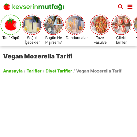
Tarif Küpü
Soğuk
Bugün Ne
Dondurmalar
Taze
Çilekli
İçecekler
Pişirsem?
Fasulye
Tarifleri
Zamanı
Vegan Mozerella Tarifi
Anasayfa
/
Tarifler
/
Diyet Tarifler
/
Vegan Mozerella Tarifi