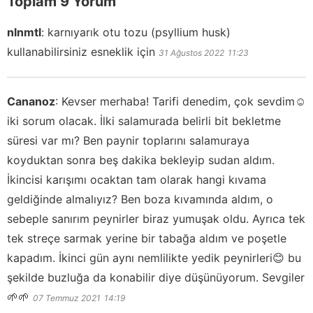
Toplam 9 Yorum
nlnmtl
:
karnıyarık otu tozu (psyllium husk)
kullanabilirsiniz esneklik için
31 Ağustos 2022
11:23
Cananoz
:
Kevser merhaba! Tarifi denedim, çok sevdim☺️
iki sorum olacak. İlki salamurada belirli bit bekletme
süresi var mı? Ben paynir toplarını salamuraya
koyduktan sonra beş dakika bekleyip sudan aldım.
İkincisi karışımı ocaktan tam olarak hangi kıvama
geldiğinde almalıyız? Ben boza kıvamında aldım, o
sebeple sanırım peynirler biraz yumuşak oldu. Ayrıca tek
tek streçe sarmak yerine bir tabağa aldım ve poşetle
kapadım. İkinci gün aynı nemlilikte yedik peynirleri😊 bu
şekilde buzluğa da konabilir diye düşünüyorum. Sevgiler
🌱🌱
07 Temmuz 2021
14:19