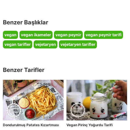
Benzer Başlıklar
vegan
vegan ikameler
vegan peynir
vegan peynir tarifi
vegan tarifler
vejetaryen
vejetaryen tarifler
Benzer Tarifler
Dondurulmuş Patates Kızartması
Vegan Pirinç Yoğurdu Tarifi