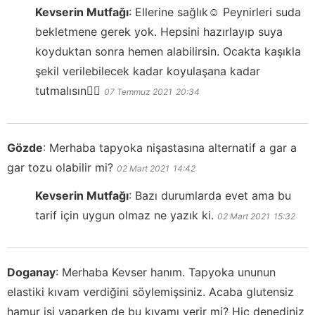
Kevserin Mutfağı
:
Ellerine sağlık☺️ Peynirleri suda
bekletmene gerek yok. Hepsini hazırlayıp suya
koyduktan sonra hemen alabilirsin. Ocakta kaşıkla
şekil verilebilecek kadar koyulaşana kadar
tutmalısın👍🏻
07 Temmuz 2021
20:34
Gözde
:
Merhaba tapyoka nişastasına alternatif a gar a
gar tozu olabilir mi?
02 Mart 2021
14:42
Kevserin Mutfağı
:
Bazı durumlarda evet ama bu
tarif için uygun olmaz ne yazık ki.
02 Mart 2021
15:32
Doganay
:
Merhaba Kevser hanım. Tapyoka ununun
elastiki kıvam verdiğini söylemişsiniz. Acaba glutensiz
hamur işi yaparken de bu kıvamı verir mi? Hiç denediniz