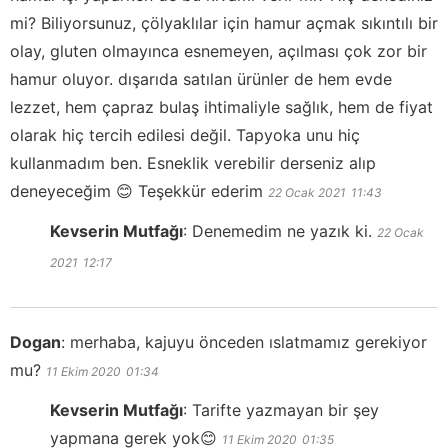
mi? Biliyorsunuz, çölyaklılar için hamur açmak sıkıntılı bir
olay, gluten olmayınca esnemeyen, açılması çok zor bir
hamur oluyor. dışarıda satılan ürünler de hem evde
lezzet, hem çapraz bulaş ihtimaliyle sağlık, hem de fiyat
olarak hiç tercih edilesi değil. Tapyoka unu hiç
kullanmadım ben. Esneklik verebilir derseniz alıp
deneyeceğim 😊 Teşekkür ederim
22 Ocak 2021
11:43
Kevserin Mutfağı
:
Denemedim ne yazık ki.
22 Ocak
2021
12:17
Dogan
:
merhaba, kajuyu önceden ıslatmamız gerekiyor
mu?
11 Ekim 2020
01:34
Kevserin Mutfağı
:
Tarifte yazmayan bir şey
yapmana gerek yok😊
11 Ekim 2020
01:35