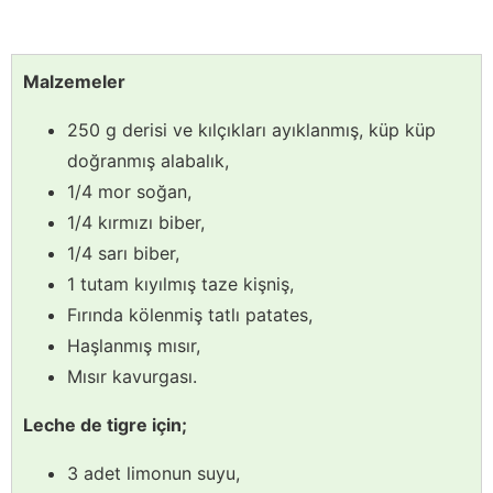
Malzemeler
250 g derisi ve kılçıkları ayıklanmış, küp küp
doğranmış alabalık,
1/4 mor soğan,
1/4 kırmızı biber,
1/4 sarı biber,
1 tutam kıyılmış taze kişniş,
Fırında kölenmiş tatlı patates,
Haşlanmış mısır,
Mısır kavurgası.
Leche de tigre için;
3 adet limonun suyu,