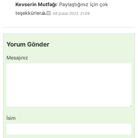
Kevserin Mutfağı
:
Paylaştığınız için çok
teşekkürler🙏🏻
08 Şubat 2023
21:08
Yorum Gönder
Mesajınız
İsim