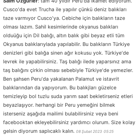
Saim Özgürler
:
tam 40 yıldır Peru'da ikamet ediyorum.
Cusco'da evet Trucha ile yapılır çünkü deniz balıkları
taze varmıyor Cusco'ya. Cebiche için balıkların taze
olması lazım. Sahil kesimlerinde okyanus balıkları
olduüğu için Dil balığı, altın balık gibi beyaz etli tüm
Okyanus balıklarıylada yapılabilir. Bu balıkların Türkiye
denizleri gibi balığa sinen ağır kokusu yok. Türkiye'de
levrek ile yapabilirsiniz. Taş balığı ilede yaparsınız ama
taş balığını çirkin olması sebebiyle Türkiye'de yemezler.
Ben şahsen Peru'da yakalanan Palamut ve istavrit
balıklarından da yapıyorum. Bu balıkjları güzelce
temizleyip bol tuzlu suda yarım saat bekletirseniz etleri
beyazlaşıyor. herhangi bir Peru yemeğini bilmek
isterseniz aşağıda mailimi bulabilirsiniz veya beni
facebooktan ekleyebilirsiniz yardımcı olurum. Size kolay
gelsin diyorum saplıcaklı kalın.
08 Şubat 2023
05:25