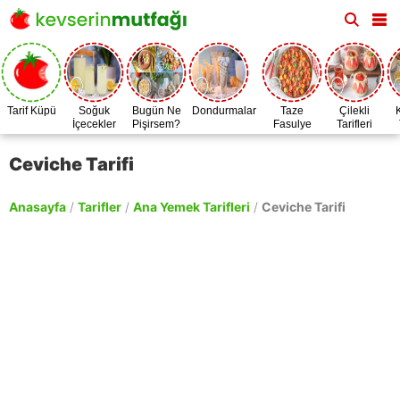
Tarif Küpü
Soğuk
Bugün Ne
Dondurmalar
Taze
Çilekli
İçecekler
Pişirsem?
Fasulye
Tarifleri
Zamanı
Ceviche Tarifi
Anasayfa
/
Tarifler
/
Ana Yemek Tarifleri
/
Ceviche Tarifi