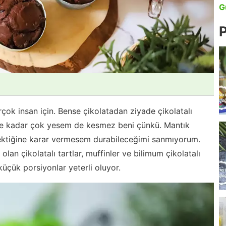
G
P
rçok insan için. Bense çikolatadan ziyade çikolatalı
yı ne kadar çok yesem de kesmez beni çünkü. Mantık
ktiğine karar vermesem durabileceğimi sanmıyorum.
an çikolatalı tartlar, muffinler ve bilimum çikolatalı
 küçük porsiyonlar yeterli oluyor.