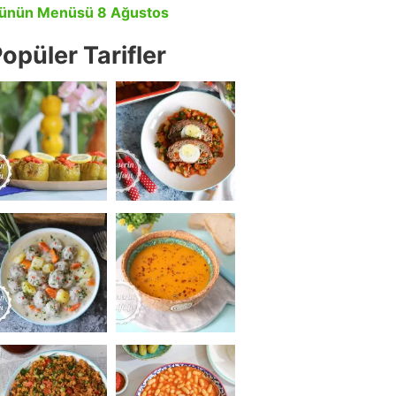
ünün Menüsü 8 Ağustos
opüler Tarifler