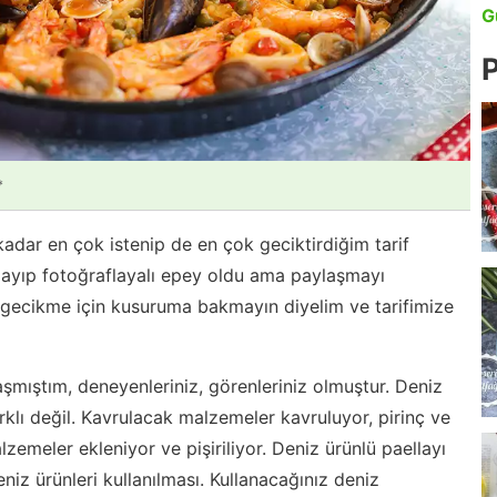
G
P
*
adar en çok istenip de en çok geciktirdiğim tarif
zırlayıp fotoğraflayalı epey oldu ama paylaşmayı
gecikme için kusuruma bakmayın diyelim ve tarifimize
aşmıştım, deneyenleriniz, görenleriniz olmuştur. Deniz
arklı değil. Kavrulacak malzemeler kavruluyor, pirinç ve
emeler ekleniyor ve pişiriliyor. Deniz ürünlü paellayı
eniz ürünleri kullanılması. Kullanacağınız deniz