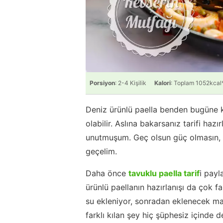
Porsiyon
: 2-4 Kişilik
Kalori
: Toplam 1052kcal
Deniz ürünlü paella benden bugüne k
olabilir. Aslına bakarsanız tarifi ha
unutmuşum. Geç olsun güç olmasın, 
geçelim.
Daha önce
tavuklu paella tarif
i payl
ürünlü paellanın hazırlanışı da çok f
su ekleniyor, sonradan eklenecek malz
farklı kılan şey hiç şüphesiz içinde d