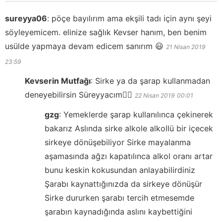
sureyya06
:
pöçe bayılırım ama ekşili tadı için aynı şeyi
söyleyemicem. elinize sağlık Kevser hanım, ben benim
usülde yapmaya devam edicem sanırım 😃
21 Nisan 2019
23:59
Kevserin Mutfağı
:
Sirke ya da şarap kullanmadan
deneyebilirsin Süreyyacım👍🏻
22 Nisan 2019
00:01
gzg
:
Yemeklerde şarap kullanılınca çekinerek
bakarız Aslında sirke alkole alkollü bir içecek
sirkeye dönüşebiliyor Sirke mayalanma
aşamasında ağzı kapatılınca alkol oranı artar
bunu keskin kokusundan anlayabilirdiniz
Şarabı kaynattığınızda da sirkeye dönüşür
Sirke dururken şarabı tercih etmesemde
şarabın kaynadığında aslını kaybettiğini