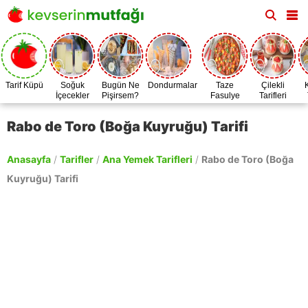
Tarif Küpü
Soğuk
Bugün Ne
Dondurmalar
Taze
Çilekli
İçecekler
Pişirsem?
Fasulye
Tarifleri
Zamanı
Rabo de Toro (Boğa Kuyruğu) Tarifi
Anasayfa
/
Tarifler
/
Ana Yemek Tarifleri
/
Rabo de Toro (Boğa
Kuyruğu) Tarifi