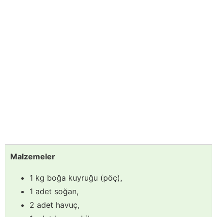
Malzemeler
1 kg boğa kuyruğu (pöç),
1 adet soğan,
2 adet havuç,