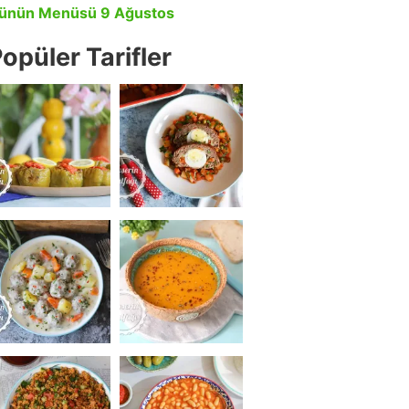
ünün Menüsü 9 Ağustos
opüler Tarifler