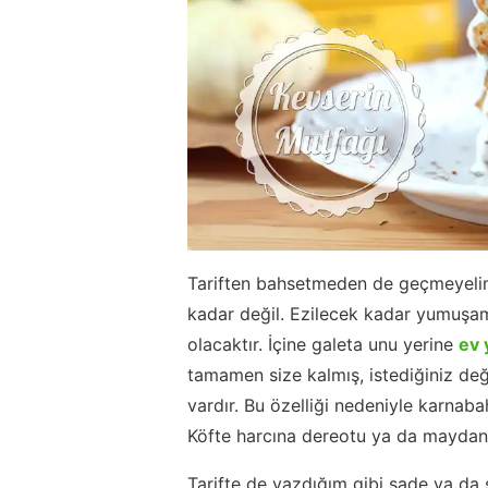
Tariften bahsetmeden de geçmeyeli
kadar değil. Ezilecek kadar yumuşama
olacaktır. İçine galeta unu yerine
ev 
tamamen size kalmış, istediğiniz değ
vardır. Bu özelliği nedeniyle karnaba
Köfte harcına dereotu ya da maydanoz 
Tarifte de yazdığım gibi sade ya da sa