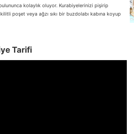
 bulununca kolaylık oluyor. Kurabiyelerinizi pişirip
ilitli poşet veya ağzı sıkı bir buzdolabı kabına koyup
ye Tarifi