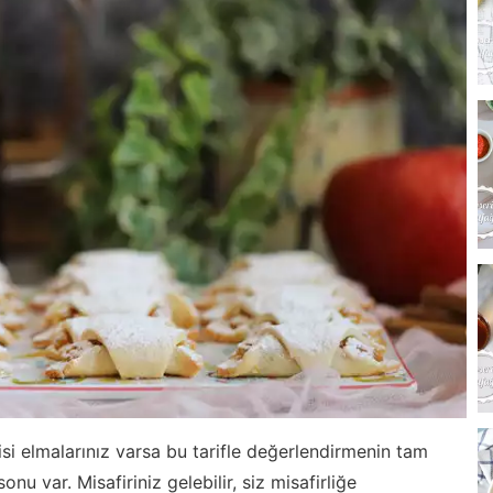
i elmalarınız varsa bu tarifle değerlendirmenin tam
u var. Misafiriniz gelebilir, siz misafirliğe