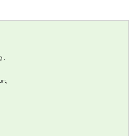
ğı,
rt,