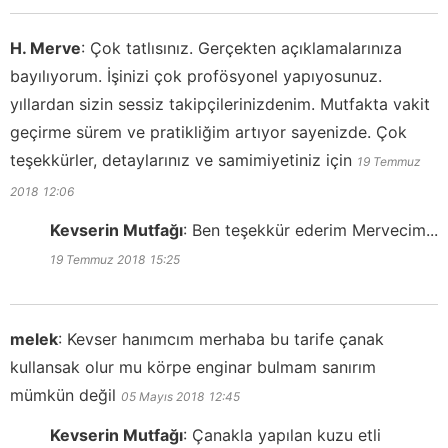
H. Merve
:
Çok tatlısınız. Gerçekten açıklamalarınıza
bayılıyorum. İşinizi çok profösyonel yapıyosunuz.
yıllardan sizin sessiz takipçilerinizdenim. Mutfakta vakit
geçirme sürem ve pratikliğim artıyor sayenizde. Çok
teşekkürler, detaylarınız ve samimiyetiniz için
19 Temmuz
2018
12:06
Kevserin Mutfağı
:
Ben teşekkür ederim Mervecim...
19 Temmuz 2018
15:25
melek
:
Kevser hanımcım merhaba bu tarife çanak
kullansak olur mu körpe enginar bulmam sanırım
mümkün değil
05 Mayıs 2018
12:45
Kevserin Mutfağı
:
Çanakla yapılan kuzu etli