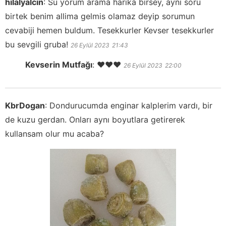
hilalyalcin
:
Su yorum arama harika birsey, ayni soru
birtek benim allima gelmis olamaz deyip sorumun
cevabiji hemen buldum. Tesekkurler Kevser tesekkurler
bu sevgili gruba!
26 Eylül 2023
21:43
Kevserin Mutfağı
:
❤️❤️❤️
26 Eylül 2023
22:00
KbrDogan
:
Dondurucumda enginar kalplerim vardı, bir
de kuzu gerdan. Onları aynı boyutlara getirerek
kullansam olur mu acaba?