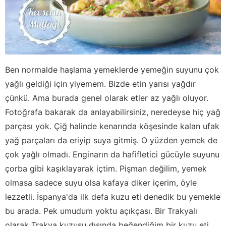
Ben normalde haşlama yemeklerde yemeğin suyunu çok
yağlı geldiği için yiyemem. Bizde etin yarısı yağdır
çünkü. Ama burada genel olarak etler az yağlı oluyor.
Fotoğrafa bakarak da anlayabilirsiniz, neredeyse hiç yağ
parçası yok. Çiğ halinde kenarında köşesinde kalan ufak
yağ parçaları da eriyip suya gitmiş. O yüzden yemek de
çok yağlı olmadı. Enginarın da hafifletici gücüyle suyunu
çorba gibi kaşıklayarak içtim. Pişman değilim, yemek
olmasa sadece suyu olsa kafaya diker içerim, öyle
lezzetli. İspanya'da ilk defa kuzu eti denedik bu yemekle
bu arada. Pek umudum yoktu açıkçası. Bir Trakyalı
olarak Trakya kuzusu dışında beğendiğim bir kuzu eti