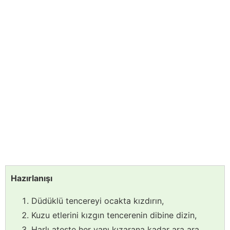
Hazırlanışı
Düdüklü tencereyi ocakta kızdırın,
Kuzu etlerini kızgın tencerenin dibine dizin,
Harlı ateşte her yanı kızarana kadar ara ara