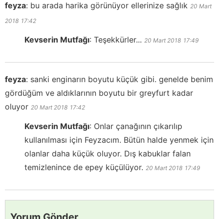
feyza
:
bu arada harika görünüyor ellerinize sağlık
20 Mart
2018
17:42
Kevserin Mutfağı
:
Teşekkürler...
20 Mart 2018
17:49
feyza
:
sanki enginarın boyutu küçük gibi. genelde benim
gördüğüm ve aldıklarının boyutu bir greyfurt kadar
oluyor
20 Mart 2018
17:42
Kevserin Mutfağı
:
Onlar çanağının çıkarılıp
kullanılması için Feyzacım. Bütün halde yenmek için
olanlar daha küçük oluyor. Dış kabuklar falan
temizlenince de epey küçülüyor.
20 Mart 2018
17:49
Yorum Gönder