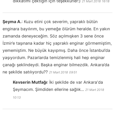
dikkatimi çektiğin için teşekkürler:)
21 Mart 2018
16:18
Şeyma A.
:
Kuzu etini çok severim, yapraklı bütün
enginara bayılırım, bu yemeğe ölürüm heralde. En yakın
zamanda deneyeceğim. Söz açılmışken 3 sene önce
İzmir’e taşınana kadar hiç yapraklı enginar görmemiştim,
yememiştim. Ne büyük kayıpmış. Daha önce İstanbul’da
yaşıyordum. Pazarlarda temizlenmiş hali hep enginar
çanağı şeklindeydi. Başka enginar bilmezdik. Ankara’da
ne şekilde satılıyordu??
21 Mart 2018
09:51
Kevserin Mutfağı
:
İki şekilde de var Ankara'da
Şeymacım. Şimdiden ellerine sağlık...
21 Mart 2018
10:13