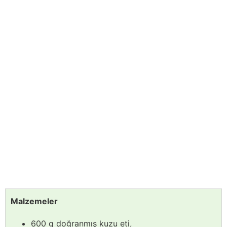
Malzemeler
600 g doğranmış kuzu eti,