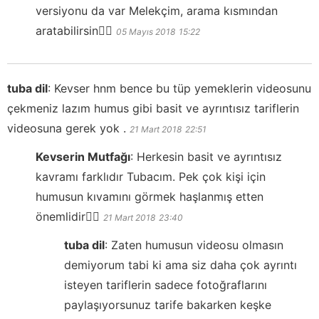
versiyonu da var Melekçim, arama kısmından
aratabilirsin👍🏻
05 Mayıs 2018
15:22
tuba dil
:
Kevser hnm bence bu tüp yemeklerin videosunu
çekmeniz lazım humus gibi basit ve ayrıntısız tariflerin
videosuna gerek yok .
21 Mart 2018
22:51
Kevserin Mutfağı
:
Herkesin basit ve ayrıntısız
kavramı farklıdır Tubacım. Pek çok kişi için
humusun kıvamını görmek haşlanmış etten
önemlidir👍🏻
21 Mart 2018
23:40
tuba dil
:
Zaten humusun videosu olmasın
demiyorum tabi ki ama siz daha çok ayrıntı
isteyen tariflerin sadece fotoğraflarını
paylaşıyorsunuz tarife bakarken keşke