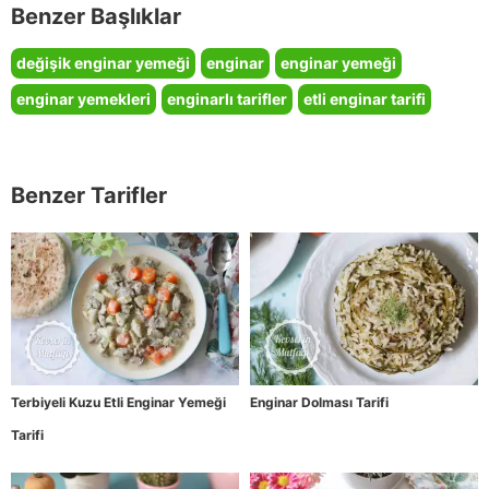
Benzer Başlıklar
değişik enginar yemeği
enginar
enginar yemeği
enginar yemekleri
enginarlı tarifler
etli enginar tarifi
Benzer Tarifler
Terbiyeli Kuzu Etli Enginar Yemeği
Enginar Dolması Tarifi
Tarifi