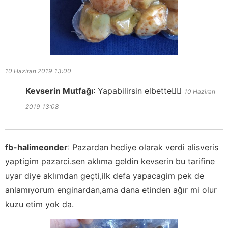
10 Haziran 2019
13:00
Kevserin Mutfağı
:
Yapabilirsin elbette👍🏻
10 Haziran
2019
13:08
fb-halimeonder
:
Pazardan hediye olarak verdi alisveris
yaptigim pazarci.sen aklıma geldin kevserin bu tarifine
uyar diye aklımdan geçti,ilk defa yapacagim pek de
anlamıyorum enginardan,ama dana etinden ağır mi olur
kuzu etim yok da.