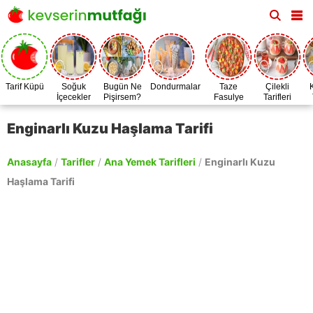
Tarif Küpü
Soğuk
Bugün Ne
Dondurmalar
Taze
Çilekli
İçecekler
Pişirsem?
Fasulye
Tarifleri
Zamanı
Enginarlı Kuzu Haşlama Tarifi
Anasayfa
/
Tarifler
/
Ana Yemek Tarifleri
/
Enginarlı Kuzu
Haşlama Tarifi