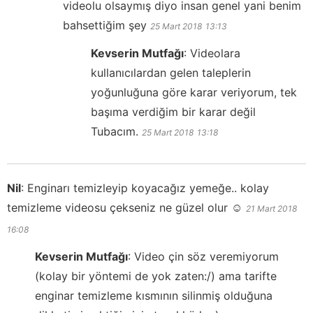
videolu olsaymış diyo insan genel yani benim
bahsettiğim şey
25 Mart 2018
13:13
Kevserin Mutfağı
:
Videolara
kullanıcılardan gelen taleplerin
yoğunluğuna göre karar veriyorum, tek
başıma verdiğim bir karar değil
Tubacım.
25 Mart 2018
13:18
Nil
:
Enginarı temizleyip koyacağız yemeğe.. kolay
temizleme videosu çekseniz ne güzel olur ☺️
21 Mart 2018
16:08
Kevserin Mutfağı
:
Video çin söz veremiyorum
(kolay bir yöntemi de yok zaten:/) ama tarifte
enginar temizleme kısmının silinmiş olduğuna