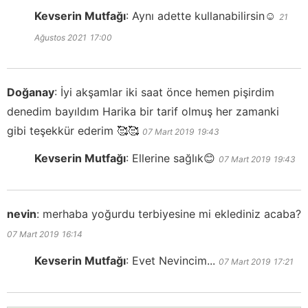
Kevserin Mutfağı
:
Aynı adette kullanabilirsin☺️
21
Ağustos 2021
17:00
Doğanay
:
İyi akşamlar iki saat önce hemen pişirdim
denedim bayıldım Harika bir tarif olmuş her zamanki
gibi teşekkür ederim 🥰🥰
07 Mart 2019
19:43
Kevserin Mutfağı
:
Ellerine sağlık😊
07 Mart 2019
19:43
nevin
:
merhaba yoğurdu terbiyesine mi eklediniz acaba?
07 Mart 2019
16:14
Kevserin Mutfağı
:
Evet Nevincim...
07 Mart 2019
17:21