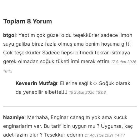
Toplam 8 Yorum
btgol
:
Yaptım çok güzel oldu teşekkürler sadece limon
suyu galiba biraz fazla olmuş ama benim hoşuma gitti
Çok teşekkürler Sadece hepsi bitmedi tekrar ısıtmaya
gerek olmadan soğuk tüketilirmi merak ettim
17 Şubat 2026
18:13
Kevserin Mutfağı
:
Ellerine sağlık☺️ Soğuk olarak
da yenebilir elbette👍🏻
19 Şubat 2026
15:03
Nazmiye
:
Merhaba, Enginar canagim yok ama kucuk
enginarlarim var. Bu tarif icin uygun mu ? Uygunsa, kaç
adet lazim olur ? Tesekkur ederim
21 Ağustos 2021
14:47