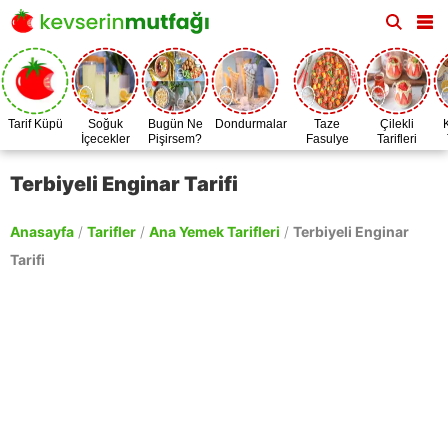
Tarif Küpü
Soğuk
Bugün Ne
Dondurmalar
Taze
Çilekli
İçecekler
Pişirsem?
Fasulye
Tarifleri
Zamanı
Terbiyeli Enginar Tarifi
Anasayfa
/
Tarifler
/
Ana Yemek Tarifleri
/
Terbiyeli Enginar
Tarifi