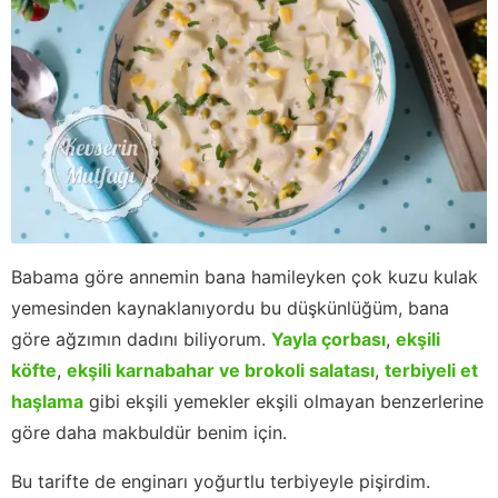
Babama göre annemin bana hamileyken çok kuzu kulak
yemesinden kaynaklanıyordu bu düşkünlüğüm, bana
göre ağzımın dadını biliyorum.
Yayla çorbası
,
ekşili
köfte
,
ekşili karnabahar ve brokoli salatası
,
terbiyeli et
haşlama
gibi ekşili yemekler ekşili olmayan benzerlerine
göre daha makbuldür benim için.
Bu tarifte de enginarı yoğurtlu terbiyeyle pişirdim.