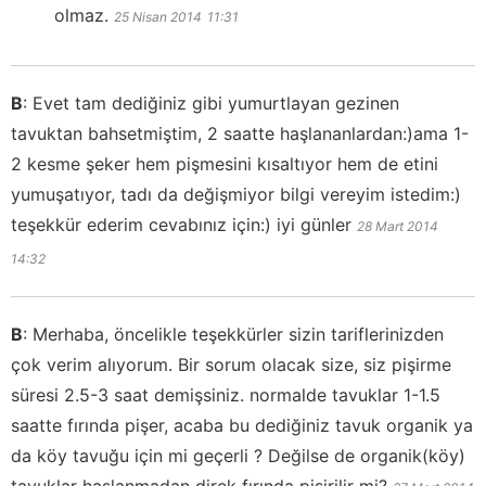
olmaz.
25 Nisan 2014
11:31
B
:
Evet tam dediğiniz gibi yumurtlayan gezinen
tavuktan bahsetmiştim, 2 saatte haşlananlardan:)ama 1-
2 kesme şeker hem pişmesini kısaltıyor hem de etini
yumuşatıyor, tadı da değişmiyor bilgi vereyim istedim:)
teşekkür ederim cevabınız için:) iyi günler
28 Mart 2014
14:32
B
:
Merhaba, öncelikle teşekkürler sizin tariflerinizden
çok verim alıyorum. Bir sorum olacak size, siz pişirme
süresi 2.5-3 saat demişsiniz. normalde tavuklar 1-1.5
saatte fırında pişer, acaba bu dediğiniz tavuk organik ya
da köy tavuğu için mi geçerli ? Değilse de organik(köy)
tavuklar haşlanmadan direk fırında pişirilir mi?