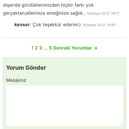
dışarıda gördüklerimizden hiçbir farkı yok
gerçekten,ellerinize emeğinize sağlık..
18 Nisan 2012
18:17
kevser
:
Çok teşekkür ederim:)
18 Nisan 2012
19:40
1
2
3
…
5
Sonraki Yorumlar
→
Yorum Gönder
Mesajınız