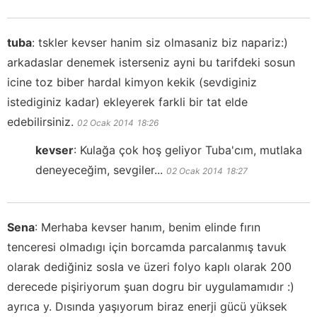
tuba
:
tskler kevser hanim siz olmasaniz biz napariz:)
arkadaslar denemek isterseniz ayni bu tarifdeki sosun
icine toz biber hardal kimyon kekik (sevdiginiz
istediginiz kadar) ekleyerek farkli bir tat elde
edebilirsiniz.
02 Ocak 2014
18:26
kevser
:
Kulağa çok hoş geliyor Tuba'cım, mutlaka
deneyeceğim, sevgiler...
02 Ocak 2014
18:27
Sena
:
Merhaba kevser hanım, benim elinde fırın
tenceresi olmadıgı için borcamda parcalanmış tavuk
olarak dediğiniz sosla ve üzeri folyo kaplı olarak 200
derecede pişiriyorum şuan dogru bir uygulamamıdır :)
ayrıca y. Dısında yaşıyorum biraz enerji gücü yüksek