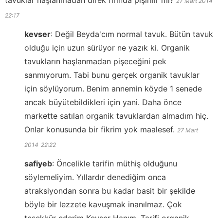
27 Mart 2014
22:17
kevser
:
Değil Beyda'cım normal tavuk. Bütün tavuk
olduğu için uzun sürüyor ne yazık ki. Organik
tavukların haşlanmadan pişeceğini pek
sanmıyorum. Tabi bunu gerçek organik tavuklar
için söylüyorum. Benim annemin köyde 1 senede
ancak büyütebildikleri için yani. Daha önce
markette satılan organik tavuklardan almadım hiç.
Onlar konusunda bir fikrim yok maalesef.
27 Mart
2014
22:22
safiyeb
:
Öncelikle tarifin müthiş olduğunu
söylemeliyim. Yıllardır denediğim onca
atraksiyondan sonra bu kadar basit bir şekilde
böyle bir lezzete kavuşmak inanılmaz. Çok
teşekkür ederim Kevser Hanım. Tarifi organik