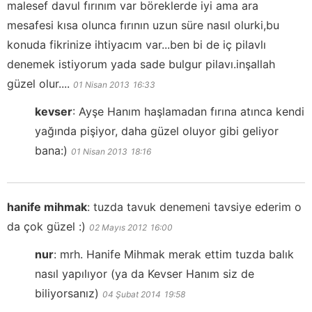
malesef davul fırınım var böreklerde iyi ama ara
mesafesi kısa olunca fırının uzun süre nasıl olurki,bu
konuda fikrinize ihtiyacım var...ben bi de iç pilavlı
denemek istiyorum yada sade bulgur pilavı.inşallah
güzel olur....
01 Nisan 2013
16:33
kevser
:
Ayşe Hanım haşlamadan fırına atınca kendi
yağında pişiyor, daha güzel oluyor gibi geliyor
bana:)
01 Nisan 2013
18:16
hanife mihmak
:
tuzda tavuk denemeni tavsiye ederim o
da çok güzel :)
02 Mayıs 2012
16:00
nur
:
mrh. Hanife Mihmak merak ettim tuzda balık
nasıl yapılıyor (ya da Kevser Hanım siz de
biliyorsanız)
04 Şubat 2014
19:58