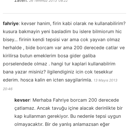
26 Temmuz 2013
08:22
fahriye
:
kevser hanim, firin kabi olarak ne kullanabilirim?
kusura bakmayin yeni basladim bu islere bilmiorum hic
bisey... firinin kendi tepsisi var ama cok yayvan olmaz
herhalde , bide borcam var ama 200 derecede catlar ve
kirilirsa butun emeklerim bosa gider galiba
porselendede olmaz . hangi tur kaplari kullanabilrim
bana yazar misiniz? ilgilendiginiz icin cok tesekkur
ederim. hosca kalin en icten saygilarimla.
13 Mayıs 2013
20:46
kevser
:
Merhaba Fahriye borcam 200 derecede
çatlamaz. Ancak tavuğu içine alacak derinlikte bir
kap kullanman gerekiyor. Bu nedenle tepsi uygun
olmayacaktır. Bir de yanlış anlamazsan eğer