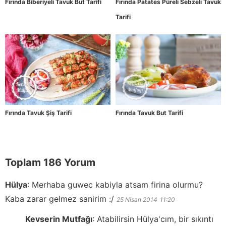
Fırında Biberiyeli Tavuk But Tarifi
Fırında Patates Püreli Sebzeli Tavuk
Tarifi
Fırında Tavuk Şiş Tarifi
Fırında Tavuk But Tarifi
Toplam 186 Yorum
Hülya
:
Merhaba guwec kabiyla atsam firina olurmu?
Kaba zarar gelmez sanirim :/
25 Nisan 2014
11:20
Kevserin Mutfağı
:
Atabilirsin Hülya'cım, bir sıkıntı