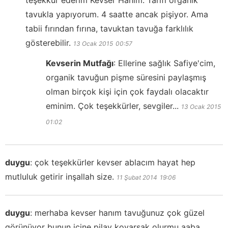
tavukla yapıyorum. 4 saatte ancak pişiyor. Ama
tabii fırından fırına, tavuktan tavuğa farklılık
gösterebilir.
13 Ocak 2015
00:57
Kevserin Mutfağı
:
Ellerine sağlık Safiye'cim,
organik tavuğun pişme süresini paylaşmış
olman birçok kişi için çok faydalı olacaktır
eminim. Çok teşekkürler, sevgiler...
13 Ocak 2015
01:02
duygu
:
çok teşekkürler kevser ablacım hayat hep
mutluluk getirir inşallah size.
11 Şubat 2014
19:06
duygu
:
merhaba kevser hanım tavuğunuz çok güzel
görünüyor bunun içine pilav koyarsak olurmu aaba