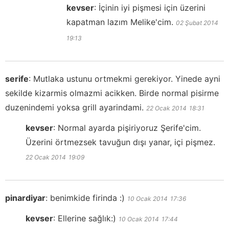
kevser
:
İçinin iyi pişmesi için üzerini
kapatman lazım Melike'cim.
02 Şubat 2014
19:13
serife
:
Mutlaka ustunu ortmekmi gerekiyor. Yinede ayni
sekilde kizarmis olmazmi acikken. Birde normal pisirme
duzenindemi yoksa grill ayarindami.
22 Ocak 2014
18:31
kevser
:
Normal ayarda pişiriyoruz Şerife'cim.
Üzerini örtmezsek tavuğun dışı yanar, içi pişmez.
22 Ocak 2014
19:09
pinardiyar
:
benimkide firinda :)
10 Ocak 2014
17:36
kevser
:
Ellerine sağlık:)
10 Ocak 2014
17:44