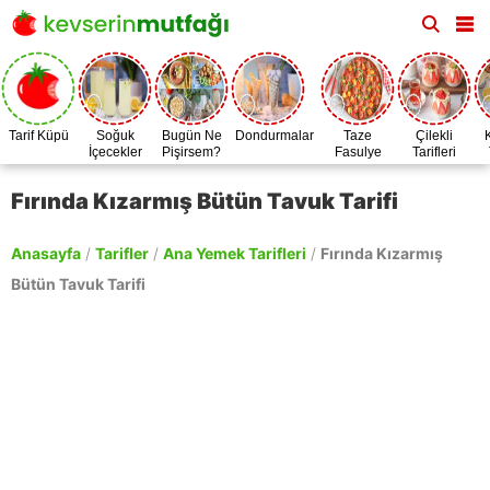
Tarif Küpü
Soğuk
Bugün Ne
Dondurmalar
Taze
Çilekli
İçecekler
Pişirsem?
Fasulye
Tarifleri
Zamanı
Fırında Kızarmış Bütün Tavuk Tarifi
Anasayfa
/
Tarifler
/
Ana Yemek Tarifleri
/
Fırında Kızarmış
Bütün Tavuk Tarifi