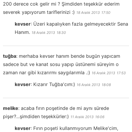
200 derece cok gelir mi ? Şimdiden teşekkür ederim
severek yapıyorum tariflerinizi :)
18 Aralık 2013
17:50
kevser
:
Üzeri kapalıyken fazla gelmeyecektir Sena
Hanım.
18 Aralık 2013
18:30
tuğba
:
merhaba kevser hanım bende bugün yapıcam
sadece but ve kanat sosu yapıp üstünemi süreyim o
zaman nar gibi kızarırmı saygılarımla .:)
16 Aralık 2013
17:53
kevser
:
Kızarır Tuğba'cım:)
16 Aralık 2013
18:08
melike
:
acaba fırın poşetinde de mi aynı sürede
pişer?...şimdiden teşekkürler:)
11 Aralık 2013
16:06
kevser
:
Fırın poşeti kullanmıyorum Melike'cim,