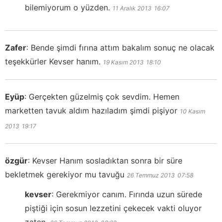
bilemiyorum o yüzden.
11 Aralık 2013
16:07
Zafer
:
Bende şimdi fırına attım bakalım sonuç ne olacak
teşekkürler Kevser hanım.
19 Kasım 2013
18:10
Eyüp
:
Gerçekten güzelmiş çok sevdim. Hemen
marketten tavuk aldım hazıladım şimdi pişiyor
10 Kasım
2013
19:17
özgür
:
Kevser Hanım sosladıktan sonra bir süre
bekletmek gerekiyor mu tavuğu
26 Temmuz 2013
07:58
kevser
:
Gerekmiyor canım. Fırında uzun sürede
piştiği için sosun lezzetini çekecek vakti oluyor
zaten.