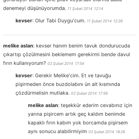
denemeyi düşünüyorumda.
11 Şubat 2014
12:14
kevser
:
Olur Tabi Duygu'cum.
11 Şubat 2014
12:26
melike aslan
:
kevser hanım benim tavuk dondurucuda
çıkartıp çözülmesini beklemem gerekirmi bende davul
fırın kullanıyorum?
02 Şubat 2014
17:54
kevser
:
Gerekir Melike'cim. Et ve tavuğu
pişirmeden önce buzdolabını ün alt kısmında
çözdürmelisin mutlaka.
02 Şubat 2014
17:56
melike aslan
:
teşekkür ederim cevabınız için
yarına pişircem artık geç kaldım benimde
kapaklı fırın kabım yok borcamda pişirsem
aynı sonucu alabilirmiyim
02 Şubat 2014
18:26