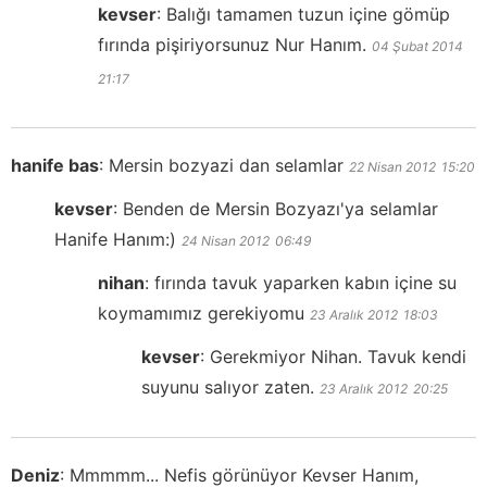
kevser
:
Balığı tamamen tuzun içine gömüp
fırında pişiriyorsunuz Nur Hanım.
04 Şubat 2014
21:17
hanife bas
:
Mersin bozyazi dan selamlar
22 Nisan 2012
15:20
kevser
:
Benden de Mersin Bozyazı'ya selamlar
Hanife Hanım:)
24 Nisan 2012
06:49
nihan
:
fırında tavuk yaparken kabın içine su
koymamımız gerekiyomu
23 Aralık 2012
18:03
kevser
:
Gerekmiyor Nihan. Tavuk kendi
suyunu salıyor zaten.
23 Aralık 2012
20:25
Deniz
:
Mmmmm... Nefis görünüyor Kevser Hanım,