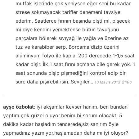
mutfak işlerinde çok yeniysen eğer seni bu kadar
strese sokmayacak tarifler denemeni tavsiye
ederim. Saatlerce fırının başında pişti mi, pişecek
mi diye kendini yemektense bütün tavuğunu
parçalara bölerek sıvıyağ ile yağla ve üzerine az
tuz ve karabiber serp. Borcama dizip üzerini
alüminyum folyo ile kapla. 200 derecede 1-1,5 saat
kadar pişir. İlk 1 saat fırını açmana bile gerek yok. 1
saat sonunda pişip pişmediğini kontrol edip bir
süre daha pişirebilirsin. Sevgiler...
13 Mayıs 2013
21:06
ayşe özbolat
:
iyi akşamlar kevser hanım. ben bundan
yaptım çok güzel oluyor.benim bi sorum olacaktı 5
dakika kadar haşladım tencerede,siz sanırım öyle
yapmadınız yazmıyor.haşlamadan daha mı iyi oluyor?