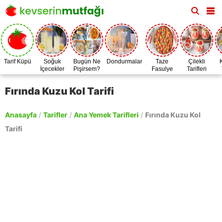
Tarif Küpü
Soğuk
Bugün Ne
Dondurmalar
Taze
Çilekli
İçecekler
Pişirsem?
Fasulye
Tarifleri
Zamanı
Fırında Kuzu Kol Tarifi
Anasayfa
/
Tarifler
/
Ana Yemek Tarifleri
/
Fırında Kuzu Kol
Tarifi