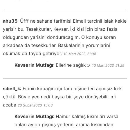
ahu35
:
Üfff ne sahane tarifmis! Elmali tarcinli islak kekle
yarisir bu. Tesekkurler, Kevser. İki kisi icin biraz fazla
oldugundan yarisini donduracagim. O konuyu soran
arkadasa da tesekkurler. Baskalarinin yorumlarini
okumak da fayda getiriyor.
10 Mart 2023
21:08
Kevserin Mutfağı
:
Ellerine sağlık☺️
10 Mart 2023
21:29
sibell_k
:
Fırının kapağını içi tam pişmeden açmışız kek
çöktü. Böyle yenmedi başka bir şeye dönüşebilir mi
acaba
23 Şubat 2023
15:03
Kevserin Mutfağı
:
Hamur kalmış kısımları varsa
onları ayırıp pişmiş yerlerini arama kısmından