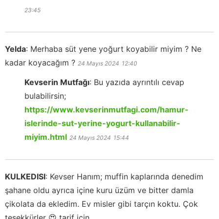
23:45
Yelda
:
Merhaba süt yene yoğurt koyabilir miyim ? Ne
kadar koyacağım ?
24 Mayıs 2024
12:40
Kevserin Mutfağı
:
Bu yazıda ayrıntılı cevap
bulabilirsin;
https://www.kevserinmutfagi.com/hamur-
islerinde-sut-yerine-yogurt-kullanabilir-
miyim.html
24 Mayıs 2024
15:44
KULKEDISI
:
Kevser Hanım; muffin kaplarında denedim
şahane oldu ayrıca içine kuru üzüm ve bitter damla
çikolata da ekledim. Ev misler gibi tarçın koktu. Çok
teşekkürler 😍 tarif için