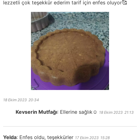
lezzetli çok teşekkür ederim tarif için enfes oluyor🥰
18 Ekim 2023
20:34
Kevserin Mutfağı
:
Ellerine sağlık☺️
18 Ekim 2023
21:13
Yelda
:
Enfes oldu, teşekkürler
17 Ekim 2023
15:28