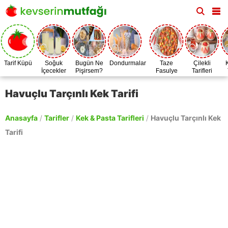
Tarif Küpü
Soğuk
Bugün Ne
Dondurmalar
Taze
Çilekli
İçecekler
Pişirsem?
Fasulye
Tarifleri
Zamanı
Havuçlu Tarçınlı Kek Tarifi
Anasayfa
/
Tarifler
/
Kek & Pasta Tarifleri
/
Havuçlu Tarçınlı Kek
Tarifi