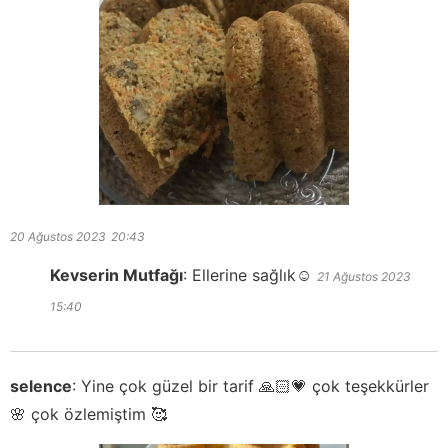
20 Ağustos 2023
20:43
Kevserin Mutfağı
:
Ellerine sağlık☺️
21 Ağustos 2023
15:40
selence
:
Yine çok güzel bir tarif 🙏🏻💗 çok teşekkürler
🌸 çok özlemiştim 🥰