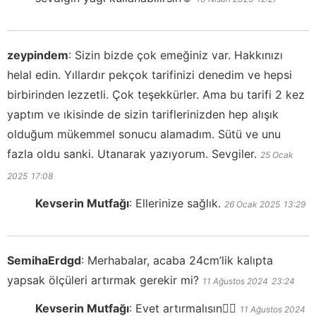
zeypindem
:
Sizin bizde çok emeğiniz var. Hakkınızı
helal edin. Yıllardır pekçok tarifinizi denedim ve hepsi
birbirinden lezzetli. Çok teşekkürler. Ama bu tarifi 2 kez
yaptım ve ıkisinde de sizin tariflerinizden hep alışık
olduğum mükemmel sonucu alamadım. Sütü ve unu
fazla oldu sanki. Utanarak yazıyorum. Sevgiler.
25 Ocak
2025
17:08
Kevserin Mutfağı
:
Ellerinize sağlık.
26 Ocak 2025
13:29
SemihaErdgd
:
Merhabalar, acaba 24cm’lik kalıpta
yapsak ölçüleri artırmak gerekir mi?
11 Ağustos 2024
23:24
Kevserin Mutfağı
:
Evet artırmalısın👍🏻
11 Ağustos 2024