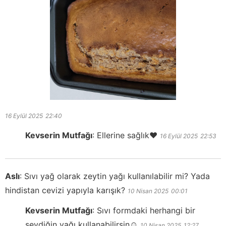
16 Eylül 2025
22:40
Kevserin Mutfağı
:
Ellerine sağlık❤️
16 Eylül 2025
22:53
Aslı
:
Sıvı yağ olarak zeytin yağı kullanılabilir mi? Yada
hindistan cevizi yapıyla karışık?
10 Nisan 2025
00:01
Kevserin Mutfağı
:
Sıvı formdaki herhangi bir
sevdiğin yağı kullanabilirsin☺️
10 Nisan 2025
12:27