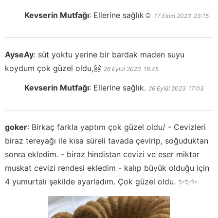
Kevserin Mutfağı
:
Ellerine sağlık☺️
17 Ekim 2023
23:15
AyseAy
:
süt yoktu yerine bir bardak maden suyu
koydum çok güzel oldu,🤗
26 Eylül 2023
16:45
Kevserin Mutfağı
:
Ellerine sağlık.
26 Eylül 2023
17:03
goker
:
Birkaç farkla yaptım çok güzel oldu/ - Cevizleri
biraz tereyağı ile kısa süreli tavada çevirip, soğuduktan
sonra ekledim. - biraz hindistan cevizi ve eser miktar
muskat cevizi rendesi ekledim - kalıp büyük olduğu için
4 yumurtalı şekilde ayarladım. Çok güzel oldu. ✨✨✨