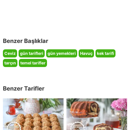
Benzer Başlıklar
Ceviz
gün tarifleri
gün yemekleri
Havuç
kek tarifi
tarçın
temel tarifler
Benzer Tarifler