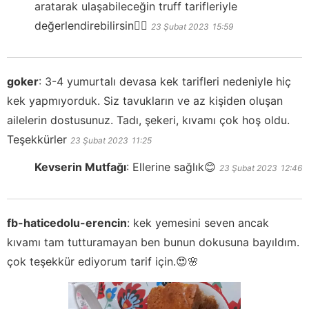
aratarak ulaşabileceğin truff tarifleriyle
değerlendirebilirsin👍🏻
23 Şubat 2023
15:59
goker
:
3-4 yumurtalı devasa kek tarifleri nedeniyle hiç
kek yapmıyorduk. Siz tavukların ve az kişiden oluşan
ailelerin dostusunuz. Tadı, şekeri, kıvamı çok hoş oldu.
Teşekkürler
23 Şubat 2023
11:25
Kevserin Mutfağı
:
Ellerine sağlık😊
23 Şubat 2023
12:46
fb-haticedolu-erencin
:
kek yemesini seven ancak
kıvamı tam tutturamayan ben bunun dokusuna bayıldım.
çok teşekkür ediyorum tarif için.😍🌸