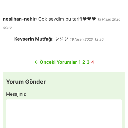
neslihan-nehir
:
Çok sevdim bu tarifi❤❤❤
19 Nisan 2020
09:12
Kevserin Mutfağı
:
🎈🎈🎈
19 Nisan 2020
12:30
←
Önceki Yorumlar
1
2
3
4
Yorum Gönder
Mesajınız