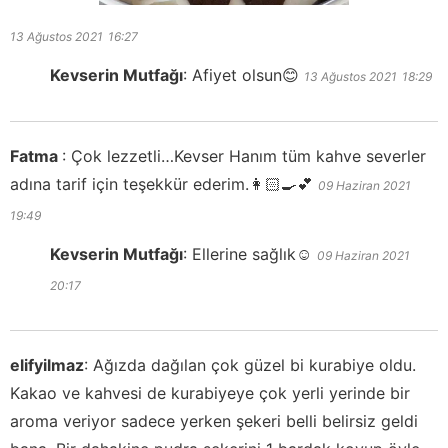
13 Ağustos 2021
16:27
Kevserin Mutfağı
:
Afiyet olsun😊
13 Ağustos 2021
18:29
Fatma
:
Çok lezzetli…Kevser Hanım tüm kahve severler
adına tarif için teşekkür ederim.👩🏻‍🍳💕
09 Haziran 2021
19:49
Kevserin Mutfağı
:
Ellerine sağlık☺️
09 Haziran 2021
20:17
elifyilmaz
:
Ağızda dağılan çok güzel bi kurabiye oldu.
Kakao ve kahvesi de kurabiyeye çok yerli yerinde bir
aroma veriyor sadece yerken şekeri belli belirsiz geldi