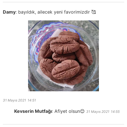
Damy
:
bayıldık, ailecek yeni favorimizdir 🥰
31 Mayıs 2021
14:51
Kevserin Mutfağı
:
Afiyet olsun😊
31 Mayıs 2021
14:55