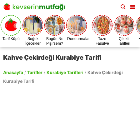
Tarif Küpü
Soğuk
Bugün Ne
Dondurmalar
Taze
Çilekli
İçecekler
Pişirsem?
Fasulye
Tarifleri
Zamanı
Kahve Çekirdeği Kurabiye Tarifi
Anasayfa
/
Tarifler
/
Kurabiye Tarifleri
/
Kahve Çekirdeği
Kurabiye Tarifi