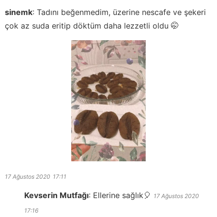
sinemk
:
Tadını beğenmedim, üzerine nescafe ve şekeri
çok az suda eritip döktüm daha lezzetli oldu 🤭
17 Ağustos 2020
17:11
Kevserin Mutfağı
:
Ellerine sağlık🎈
17 Ağustos 2020
17:16