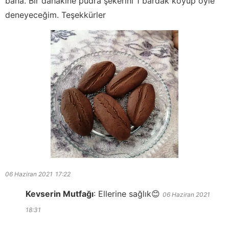
bana. Bir dahakine pudra şekerini 1 bardak koyup öyle
deneyeceğim. Teşekkürler
06 Haziran 2021
17:22
Kevserin Mutfağı
:
Ellerine sağlık😊
06 Haziran 2021
18:31