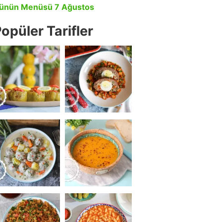
ünün Menüsü 7 Ağustos
opüler Tarifler