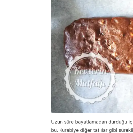
Uzun süre bayatlamadan durduğu için 
bu. Kurabiye diğer tatlılar gibi süre