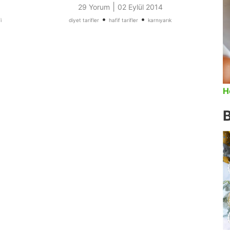
|
29 Yorum
02 Eylül 2014
•
•
i
diyet tarifler
hafif tarifler
karnıyarık
H