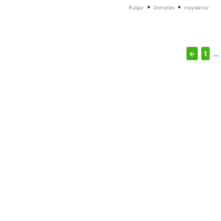
•
•
Bulgur
Domates
maydanoz
←
1
…