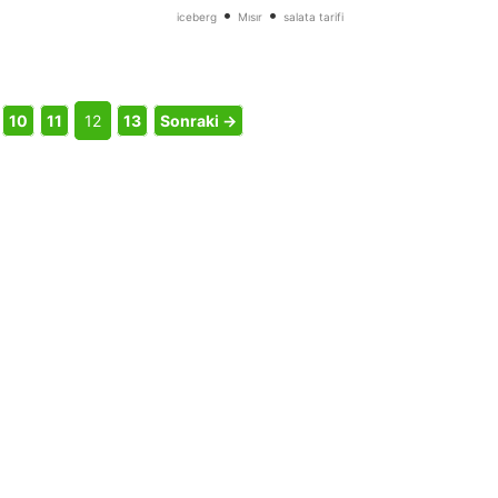
•
•
iceberg
Mısır
salata tarifi
10
11
12
13
Sonraki →