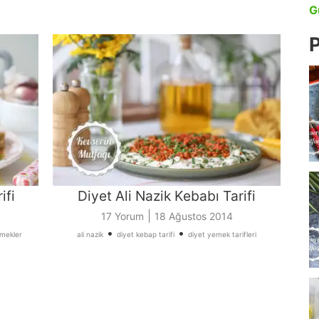
G
P
ifi
Diyet Ali Nazik Kebabı Tarifi
|
17 Yorum
18 Ağustos 2014
•
•
emekler
ali nazik
diyet kebap tarifi
diyet yemek tarifleri