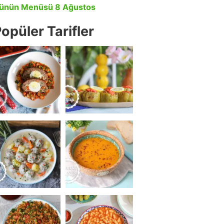
ünün Menüsü 8 Ağustos
opüler Tarifler