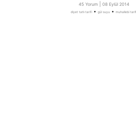
|
45 Yorum
08 Eylül 2014
•
•
diyet tatlı tarifi
gül suyu
muhallebi tarif