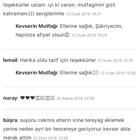
teşekkürler ustam. ıyi ki varsın. mutfagimin gizli
kahramanı:))) sevgilerimle
13 Ocak 2019
19:37
Kevserin Mutfağı
:
Ellerine sağlık, Şükriyecim,
hepinize afiyet olsun😊
13 Ocak 2019
19:39
İsmail
:
Harika oldu tarif için teşekkürler
12 Ocak 2019
13:18
Kevserin Mutfağı
:
Ellerine sağlık👍🏻
12 Ocak 2019
15:36
nuray
:
❤️❤️❤️👏🏻👏🏻
20 Kasım 2018
23:59
büşra
:
suyunu cekmis etlerin icine tereyag eklemek
yerine neden ayri bir tencereye geciyoruz kevser abla
merak ettim
22 Ekim 2018
15:49