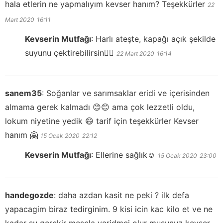
hala etlerin ne yapmalıyım kevser hanım? Teşekkürler
22
Mart 2020
16:11
Kevserin Mutfağı
:
Harlı ateşte, kapağı açık şekilde
suyunu çektirebilirsin👍🏻
22 Mart 2020
16:14
sanem35
:
Soğanlar ve sarımsaklar eridi ve içerisinden
almama gerek kalmadı 😊😊 ama çok lezzetli oldu,
lokum niyetine yedik 😄 tarif için teşekkürler Kevser
hanım 🤗
15 Ocak 2020
22:12
Kevserin Mutfağı
:
Ellerine sağlık☺️
15 Ocak 2020
23:00
handegozde
:
daha azdan kasit ne peki ? ilk defa
yapacagim biraz tedirginim. 9 kisi icin kac kilo et ve ne