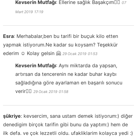
Kevserin Mutfağı
:
Ellerine sağlık Başakçım👍🏻
07
Mart 2019
17:19
Esra
:
Merhabalar,ben bu tarifi bir buçuk kilo etten
yapmak istiyorum.Ne kadar su koysam? Teşekkür
ederim ☺️ Kolay gelsin 🤗
29 Ocak 2019
01:53
Kevserin Mutfağı
:
Aynı miktarda da yapsan,
artırsan da tencerenin ne kadar buhar kaybı
sağladığına göre ayarlaman en başarılı sonucu
verir👍🏻
29 Ocak 2019
01:58
şükriye
:
kevsercim, sana ustam demek istiyorum:) diğer
denedigim birçok tarifin gibi bunu da yaptım:) hem de
ilk defa. ve çok lezzetli oldu. ufakliklarim kolayca yedi :)