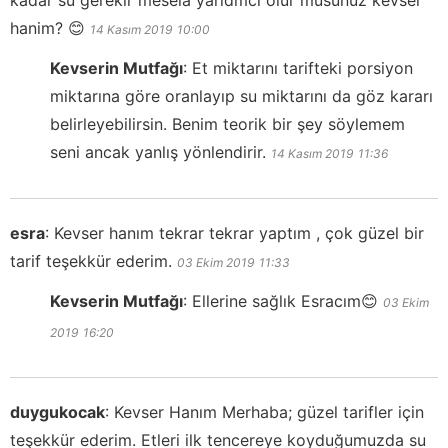
kadar su gerekir mesela yaridmci olur musunuz kevser
hanim? 😊
14 Kasım 2019
10:00
Kevserin Mutfağı
:
Et miktarını tarifteki porsiyon
miktarına göre oranlayıp su miktarını da göz kararı
belirleyebilirsin. Benim teorik bir şey söylemem
seni ancak yanlış yönlendirir.
14 Kasım 2019
11:36
esra
:
Kevser hanım tekrar tekrar yaptım , çok güzel bir
tarif teşekkür ederim.
03 Ekim 2019
11:33
Kevserin Mutfağı
:
Ellerine sağlık Esracım😊
03 Ekim
2019
16:20
duygukocak
:
Kevser Hanım Merhaba; güzel tarifler için
teşekkür ederim. Etleri ilk tencereye koyduğumuzda su