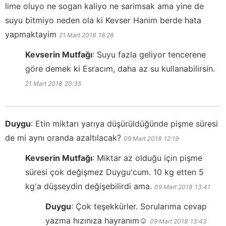
lime oluyo ne sogan kaliyo ne sarimsak ama yine de
suyu bitmiyo neden ola ki Kevser Hanim berde hata
yapmaktayim
21 Mart 2018
18:28
Kevserin Mutfağı
:
Suyu fazla geliyor tencerene
göre demek ki Esracım, daha az su kullanabilirsin.
21 Mart 2018
20:35
Duygu
:
Etin miktarı yarıya düşürüldüğünde pişme süresi
de mi aynı oranda azaltılacak?
09 Mart 2018
12:19
Kevserin Mutfağı
:
Miktar az olduğu için pişme
süresi çok değişmez Duygu'cum. 10 kg etten 5
kg'a düşseydin değişebilirdi ama.
09 Mart 2018
13:41
Duygu
:
Çok teşekkürler. Sorularıma cevap
yazma hızınıza hayranım☺️
09 Mart 2018
13:43