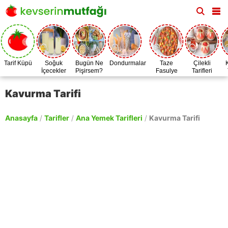
Tarif Küpü
Soğuk
Bugün Ne
Dondurmalar
Taze
Çilekli
İçecekler
Pişirsem?
Fasulye
Tarifleri
Zamanı
Kavurma Tarifi
Anasayfa
/
Tarifler
/
Ana Yemek Tarifleri
/
Kavurma Tarifi