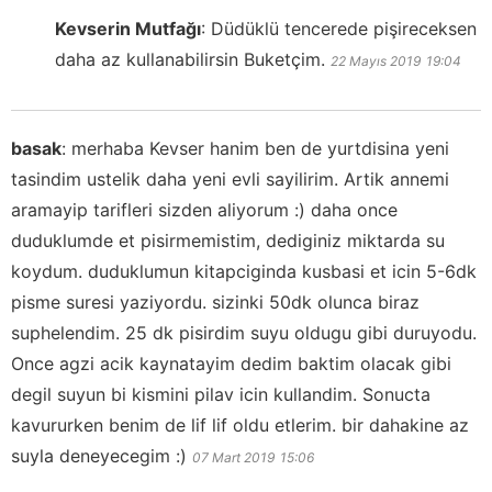
Kevserin Mutfağı
:
Düdüklü tencerede pişireceksen
daha az kullanabilirsin Buketçim.
22 Mayıs 2019
19:04
basak
:
merhaba Kevser hanim ben de yurtdisina yeni
tasindim ustelik daha yeni evli sayilirim. Artik annemi
aramayip tarifleri sizden aliyorum :) daha once
duduklumde et pisirmemistim, dediginiz miktarda su
koydum. duduklumun kitapciginda kusbasi et icin 5-6dk
pisme suresi yaziyordu. sizinki 50dk olunca biraz
suphelendim. 25 dk pisirdim suyu oldugu gibi duruyodu.
Once agzi acik kaynatayim dedim baktim olacak gibi
degil suyun bi kismini pilav icin kullandim. Sonucta
kavururken benim de lif lif oldu etlerim. bir dahakine az
suyla deneyecegim :)
07 Mart 2019
15:06