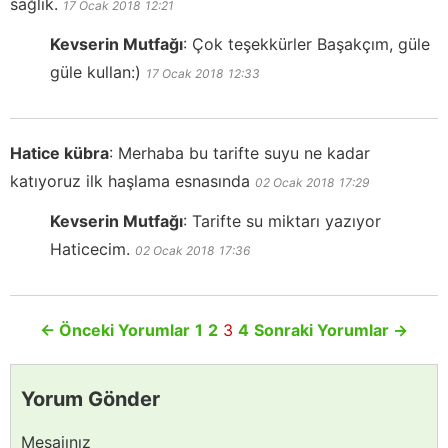
sağlık.
17 Ocak 2018
12:21
Kevserin Mutfağı
:
Çok teşekkürler Başakçım, güle
güle kullan:)
17 Ocak 2018
12:33
Hatice kübra
:
Merhaba bu tarifte suyu ne kadar
katıyoruz ilk haşlama esnasında
02 Ocak 2018
17:29
Kevserin Mutfağı
:
Tarifte su miktarı yazıyor
Haticecim.
02 Ocak 2018
17:36
←
Önceki Yorumlar
1
2
3
4
Sonraki Yorumlar
→
Yorum Gönder
Mesajınız