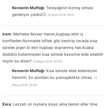
Kevserin Mutfağı
:
Tereyağının kızmış olması
gerekiyor çünkü👍🏻
22 Ekim 2018
18:15
irem
:
Merhaba Kevser Hanım,kuşbaşı etim iç
bonfileden.Normalde biftek gibi kestirip tavada kısa
sürede pişen bi etin kuşbaşı dopranmış hali.Acaba
düdüklü kullanmadan kısa sürede kavurma elde edebilir
miyim bu etten?
15 Mayıs 2018
20:04
Kevserin Mutfağı
:
Kısa sürede elde edemezsin
İremcim. En azından bu yumuşaklıkta olmaz.
15
Mayıs 2018
20:55
Esra
:
Lezzeti on numara oluyo ama benim etler lime