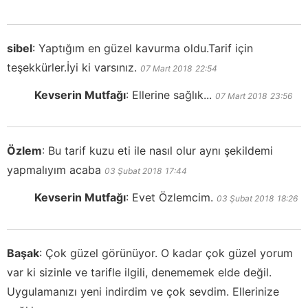
sibel
:
Yaptığım en güzel kavurma oldu.Tarif için
teşekkürler.İyi ki varsınız.
07 Mart 2018
22:54
Kevserin Mutfağı
:
Ellerine sağlık...
07 Mart 2018
23:56
Özlem
:
Bu tarif kuzu eti ile nasıl olur aynı şekildemi
yapmalıyım acaba
03 Şubat 2018
17:44
Kevserin Mutfağı
:
Evet Özlemcim.
03 Şubat 2018
18:26
Başak
:
Çok güzel görünüyor. O kadar çok güzel yorum
var ki sizinle ve tarifle ilgili, denememek elde değil.
Uygulamanızı yeni indirdim ve çok sevdim. Ellerinize