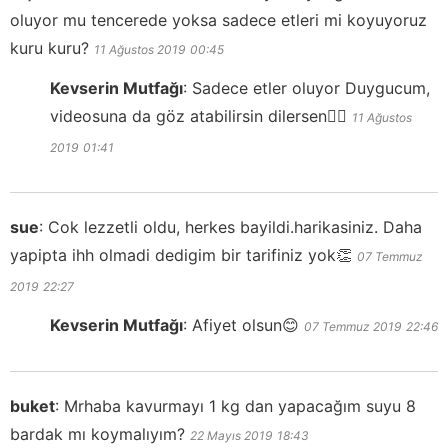
oluyor mu tencerede yoksa sadece etleri mi koyuyoruz
kuru kuru?
11 Ağustos 2019
00:45
Kevserin Mutfağı
:
Sadece etler oluyor Duygucum,
videosuna da göz atabilirsin dilersen👍🏻
11 Ağustos
2019
01:41
sue
:
Cok lezzetli oldu, herkes bayildi.harikasiniz. Daha
yapipta ihh olmadi dedigim bir tarifiniz yok👏
07 Temmuz
2019
22:27
Kevserin Mutfağı
:
Afiyet olsun😊
07 Temmuz 2019
22:46
buket
:
Mrhaba kavurmayı 1 kg dan yapacağım suyu 8
bardak mı koymalıyım?
22 Mayıs 2019
18:43