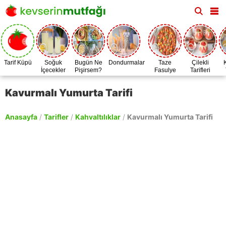
Tarif Küpü
Soğuk
Bugün Ne
Dondurmalar
Taze
Çilekli
İçecekler
Pişirsem?
Fasulye
Tarifleri
Zamanı
Kavurmalı Yumurta Tarifi
Anasayfa
/
Tarifler
/
Kahvaltılıklar
/
Kavurmalı Yumurta Tarifi