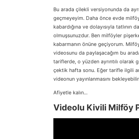
Bu arada çilekli versiyonunda da ay
geçmeyeyim. Daha önce evde milföy t
kabardığına ve dolayısıyla tatlının 
olmuşsunuzdur. Ben milföyler pişerk
kabarmanın önüne geçiyorum. Milföyler
videosunu da paylaşacağım bu arada.
tariflerde, o yüzden ayrıntılı olara
çektik hafta sonu. Eğer tarifle ilgil
videonun yayınlanmasını bekleyebilir
Afiyetle kalın...
Videolu Kivili Milföy 