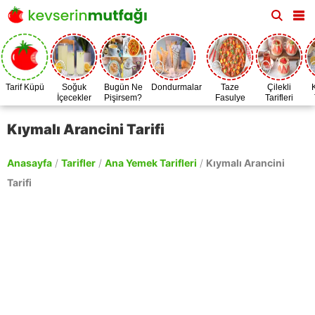
Tarif Küpü
Soğuk
Bugün Ne
Dondurmalar
Taze
Çilekli
İçecekler
Pişirsem?
Fasulye
Tarifleri
Zamanı
Kıymalı Arancini Tarifi
Anasayfa
/
Tarifler
/
Ana Yemek Tarifleri
/
Kıymalı Arancini
Tarifi