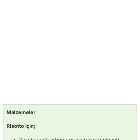
Malzemeler
Risotto için;
2 su bardağı arborio pirinç (risotto pirinci),