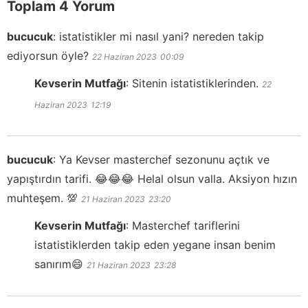
Toplam 4 Yorum
bucucuk
:
istatistikler mi nasıl yani? nereden takip
ediyorsun öyle?
22 Haziran 2023
00:09
Kevserin Mutfağı
:
Sitenin istatistiklerinden.
22
Haziran 2023
12:19
bucucuk
:
Ya Kevser masterchef sezonunu açtık ve
yapıştırdın tarifi. 😂😂😂 Helal olsun valla. Aksiyon hızın
muhteşem. 💯
21 Haziran 2023
23:20
Kevserin Mutfağı
:
Masterchef tariflerini
istatistiklerden takip eden yegane insan benim
sanırım😄
21 Haziran 2023
23:28