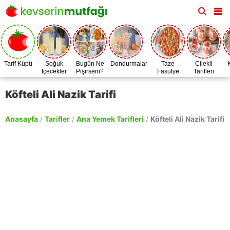
Tarif Küpü
Soğuk
Bugün Ne
Dondurmalar
Taze
Çilekli
İçecekler
Pişirsem?
Fasulye
Tarifleri
Zamanı
Köfteli Ali Nazik Tarifi
Anasayfa
/
Tarifler
/
Ana Yemek Tarifleri
/
Köfteli Ali Nazik Tarifi