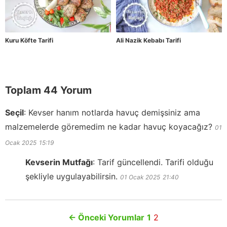
Kuru Köfte Tarifi
Ali Nazik Kebabı Tarifi
Toplam 44 Yorum
Seçil
:
Kevser hanım notlarda havuç demişsiniz ama
malzemelerde göremedim ne kadar havuç koyacağız?
01
Ocak 2025
15:19
Kevserin Mutfağı
:
Tarif güncellendi. Tarifi olduğu
şekliyle uygulayabilirsin.
01 Ocak 2025
21:40
←
Önceki Yorumlar
1
2