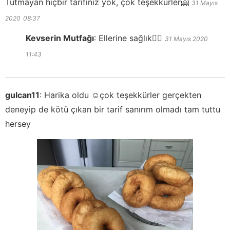
Tutmayan hiçbir tarifiniz yok, çok teşekkürler🤗
31 Mayıs
2020
08:37
Kevserin Mutfağı
:
Ellerine sağlık👍🏻
31 Mayıs 2020
11:43
gulcan11
:
Harika oldu ☺️çok teşekkürler gerçekten
deneyip de kötü çıkan bir tarif sanırım olmadı tam tuttu
hersey