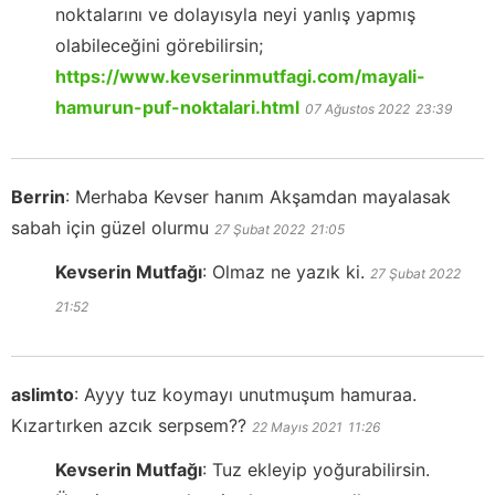
noktalarını ve dolayısyla neyi yanlış yapmış
olabileceğini görebilirsin;
https://www.kevserinmutfagi.com/mayali-
hamurun-puf-noktalari.html
07 Ağustos 2022
23:39
Berrin
:
Merhaba Kevser hanım Akşamdan mayalasak
sabah için güzel olurmu
27 Şubat 2022
21:05
Kevserin Mutfağı
:
Olmaz ne yazık ki.
27 Şubat 2022
21:52
aslimto
:
Ayyy tuz koymayı unutmuşum hamuraa.
Kızartırken azcık serpsem??
22 Mayıs 2021
11:26
Kevserin Mutfağı
:
Tuz ekleyip yoğurabilirsin.