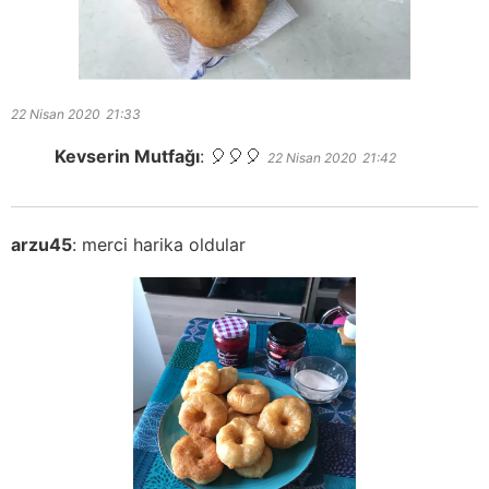
22 Nisan 2020
21:33
Kevserin Mutfağı
:
🎈🎈🎈
22 Nisan 2020
21:42
arzu45
:
merci harika oldular