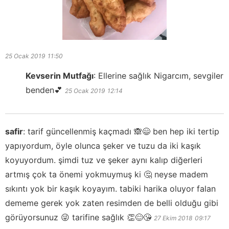
25 Ocak 2019
11:50
Kevserin Mutfağı
:
Ellerine sağlık Nigarcım, sevgiler
benden💕
25 Ocak 2019
12:14
safir
:
tarif güncellenmiş kaçmadı 🙈😄 ben hep iki tertip
yapıyordum, öyle olunca şeker ve tuzu da iki kaşık
koyuyordum. şimdi tuz ve şeker aynı kalıp diğerleri
artmış çok ta önemi yokmuymuş ki 🤔 neyse madem
sıkıntı yok bir kaşık koyayım. tabiki harika oluyor falan
dememe gerek yok zaten resimden de belli olduğu gibi
görüyorsunuz 😜 tarifine sağlık 👏😊😘
27 Ekim 2018
09:17