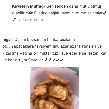
Kevserin Mutfağı
:
Ben senden daha mutlu olmuş
olabilirim🙈 Ellerine sağlık, memleketime selamlar💕
💕
14 Nisan 2019
16:20
nigar
:
Canim kevsercim harika bisilerim
oldu.Yapacaklara tavsiyem unu azar azar katmalari ve
kizartma yagina bir miktar tuz ilave ederlerse lezzeti kat
ve kat artiyor.Sevgiler 💕💕💕💕💕