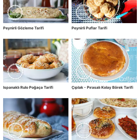
Peynirli Gözleme Tarifi
Peynirli Puflar Tarifi
Ispanaklı Rulo Poğaça Tarifi
Çıplak - Pırasalı Kolay Börek Tarifi