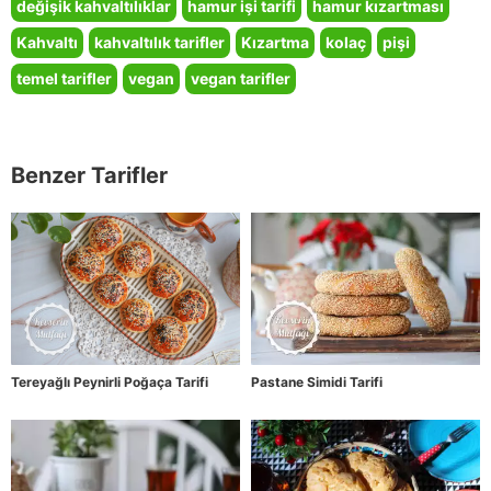
değişik kahvaltılıklar
hamur işi tarifi
hamur kızartması
Kahvaltı
kahvaltılık tarifler
Kızartma
kolaç
pişi
temel tarifler
vegan
vegan tarifler
Benzer Tarifler
Tereyağlı Peynirli Poğaça Tarifi
Pastane Simidi Tarifi