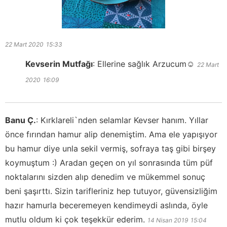
22 Mart 2020
15:33
Kevserin Mutfağı
:
Ellerine sağlık Arzucum☺️
22 Mart
2020
16:09
Banu Ç.
:
Kırklareli`nden selamlar Kevser hanım. Yıllar
önce fırından hamur alip denemiştim. Ama ele yapışıyor
bu hamur diye unla sekil vermiş, sofraya taş gibi birşey
koymuştum :) Aradan geçen on yıl sonrasında tüm püf
noktalarını sizden alıp denedim ve mükemmel sonuç
beni şaşırttı. Sizin tarifleriniz hep tutuyor, güvensizliğim
hazır hamurla beceremeyen kendimeydi aslında, öyle
mutlu oldum ki çok teşekkür ederim.
14 Nisan 2019
15:04