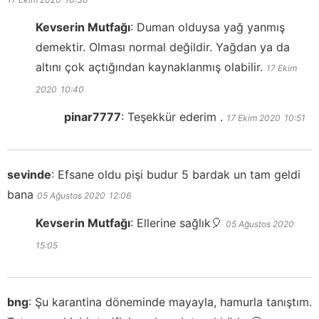
Kevserin Mutfağı
:
Duman olduysa yağ yanmış
demektir. Olması normal değildir. Yağdan ya da
altını çok açtığından kaynaklanmış olabilir.
17 Ekim
2020
10:40
pinar7777
:
Teşekkür ederim .
17 Ekim 2020
10:51
sevinde
:
Efsane oldu pişi budur 5 bardak un tam geldi
bana
05 Ağustos 2020
12:06
Kevserin Mutfağı
:
Ellerine sağlık🎈
05 Ağustos 2020
15:05
bng
:
Şu karantina döneminde mayayla, hamurla tanıştım.