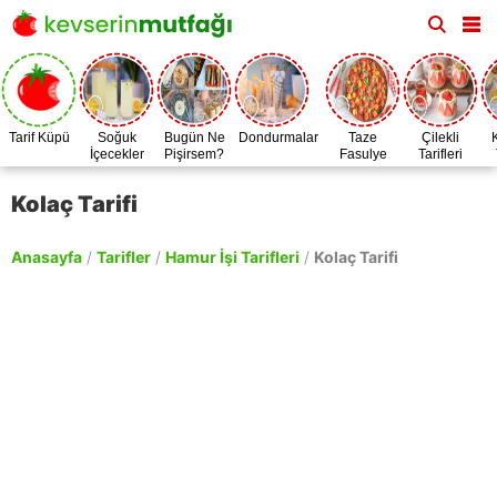
Tarif Küpü
Soğuk
Bugün Ne
Dondurmalar
Taze
Çilekli
İçecekler
Pişirsem?
Fasulye
Tarifleri
Zamanı
Kolaç Tarifi
Anasayfa
/
Tarifler
/
Hamur İşi Tarifleri
/
Kolaç Tarifi